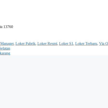
ta 13760
 Manager
,
Loker Pabrik
,
Loker Resmi
,
Loker S1
,
Loker Terbaru
,
Via O
elatan
ikarang