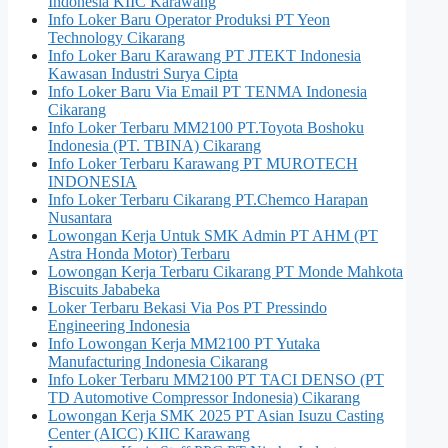
Indonesia KIIC Karawang
Info Loker Baru Operator Produksi PT Yeon
Technology Cikarang
Info Loker Baru Karawang PT JTEKT Indonesia
Kawasan Industri Surya Cipta
Info Loker Baru Via Email PT TENMA Indonesia
Cikarang
Info Loker Terbaru MM2100 PT.Toyota Boshoku
Indonesia (PT. TBINA) Cikarang
Info Loker Terbaru Karawang PT MUROTECH
INDONESIA
Info Loker Terbaru Cikarang PT.Chemco Harapan
Nusantara
Lowongan Kerja Untuk SMK Admin PT AHM (PT
Astra Honda Motor) Terbaru
Lowongan Kerja Terbaru Cikarang PT Monde Mahkota
Biscuits Jababeka
Loker Terbaru Bekasi Via Pos PT Pressindo
Engineering Indonesia
Info Lowongan Kerja MM2100 PT Yutaka
Manufacturing Indonesia Cikarang
Info Loker Terbaru MM2100 PT TACI DENSO (PT
TD Automotive Compressor Indonesia) Cikarang
Lowongan Kerja SMK 2025 PT Asian Isuzu Casting
Center (AICC) KIIC Karawang