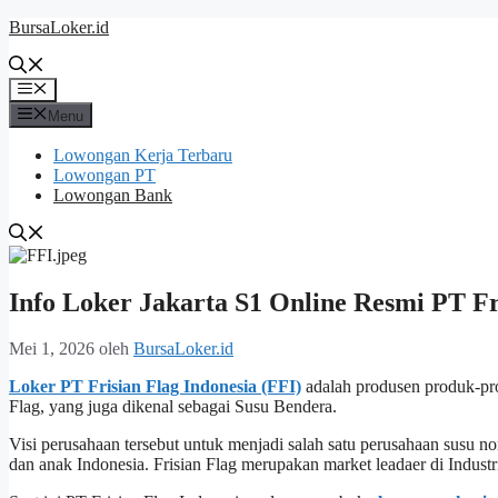
Langsung
BursaLoker.id
ke
isi
Menu
Menu
Lowongan Kerja Terbaru
Lowongan PT
Lowongan Bank
Info Loker Jakarta S1 Online Resmi PT Fr
Mei 1, 2026
oleh
BursaLoker.id
Loker PT Frisian Flag Indonesia (FFI)
adalah produsen produk-pro
Flag, yang juga dikenal sebagai Susu Bendera.
Visi perusahaan tersebut untuk menjadi salah satu perusahaan susu n
dan anak Indonesia. Frisian Flag merupakan market leadaer di Industri