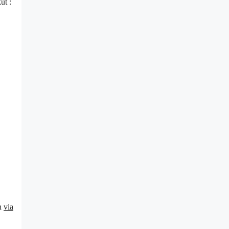
ut :
an
via