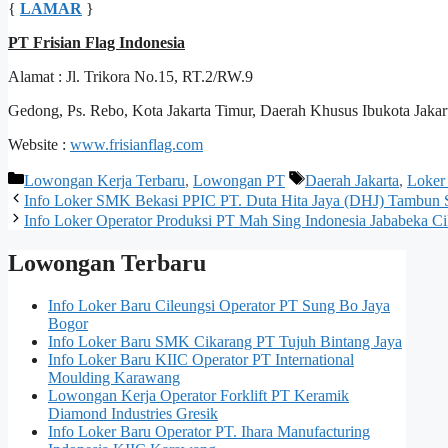
{
LAMAR
}
PT Frisian Flag Indonesia
Alamat : Jl. Trikora No.15, RT.2/RW.9
Gedong, Ps. Rebo, Kota Jakarta Timur, Daerah Khusus Ibukota Jakar
Website :
www.frisianflag.com
Kategori
Tag
Lowongan Kerja Terbaru
,
Lowongan PT
Daerah Jakarta
,
Loker
Info Loker SMK Bekasi PPIC PT. Duta Hita Jaya (DHJ) Tambun S
Info Loker Operator Produksi PT Mah Sing Indonesia Jababeka C
Lowongan Terbaru
Info Loker Baru Cileungsi Operator PT Sung Bо Jaya
Bogor
Info Loker Baru SMK Cikarang PT Tujuh Bintang Jaya
Info Loker Baru KIIC Operator PT International
Moulding Karawang
Lowongan Kerja Operator Forklift PT Keramik
Diamond Industries Gresik
Info Loker Baru Operator PT. Ihara Manufacturing