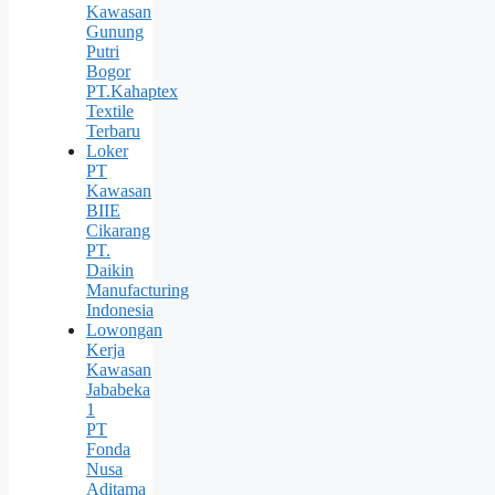
Kawasan
Gunung
Putri
Bogor
PT.Kahaptex
Textile
Terbaru
Loker
PT
Kawasan
BIIE
Cikarang
PT.
Daikin
Manufacturing
Indonesia
Lowongan
Kerja
Kawasan
Jababeka
1
PT
Fonda
Nusa
Aditama