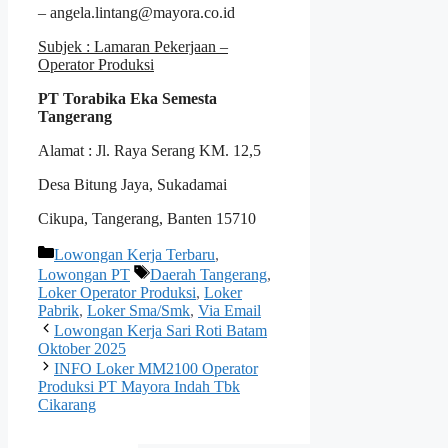
– angela.lintang@mayora.co.id
Subjek : Lamaran Pekerjaan –
Operator Produksi
PT Torabika Eka Semesta
Tangerang
Alamat : Jl. Raya Serang KM. 12,5
Desa Bitung Jaya, Sukadamai
Cikupa, Tangerang, Banten 15710
Kategori
Lowongan Kerja Terbaru
,
Tag
Lowongan PT
Daerah Tangerang
,
Loker Operator Produksi
,
Loker
Pabrik
,
Loker Sma/Smk
,
Via Email
Lowongan Kerja Sari Roti Batam
Oktober 2025
INFO Loker MM2100 Operator
Produksi PT Mayora Indah Tbk
Cikarang