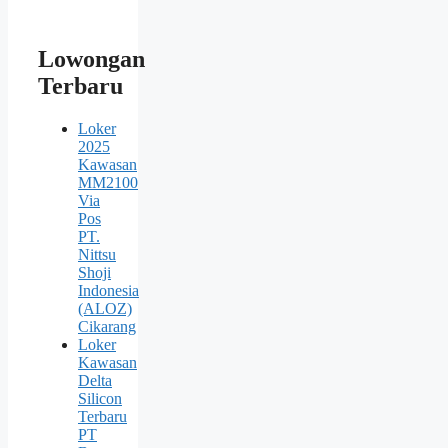
Lowongan
Terbaru
Loker
2025
Kawasan
MM2100
Via
Pos
PT.
Nittsu
Shoji
Indonesia
(ALOZ)
Cikarang
Loker
Kawasan
Delta
Silicon
Terbaru
PT