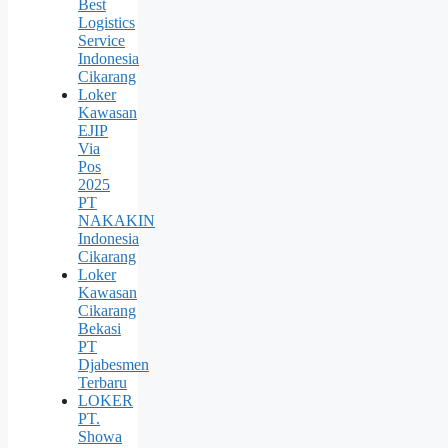
Best
Logistics
Service
Indonesia
Cikarang
Loker
Kawasan
EJIP
Via
Pos
2025
PT
NAKAKIN
Indonesia
Cikarang
Loker
Kawasan
Cikarang
Bekasi
PT
Djabesmen
Terbaru
LOKER
PT.
Showa