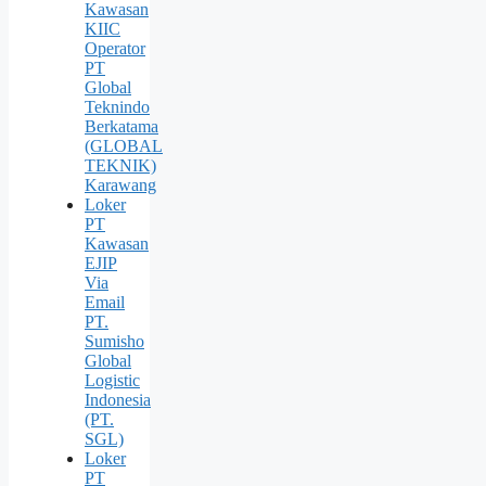
Kawasan
KIIC
Operator
PT
Global
Teknindo
Berkatama
(GLOBAL
TEKNIK)
Karawang
Loker
PT
Kawasan
EJIP
Via
Email
PT.
Sumisho
Global
Logistic
Indonesia
(PT.
SGL)
Loker
PT