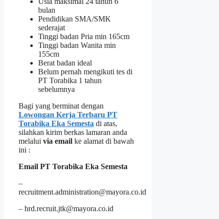
Usia maksimal 24 tahun 6
bulan
Pendidikan SMA/SMK
sederajat
Tinggi badan Pria min 165cm
Tinggi badan Wanita min
155cm
Berat badan ideal
Belum pernah mengikuti tes di
PT Torabika 1 tahun
sebelumnya
Bagi yang berminat dengan
Lowongan Kerja Terbaru PT
Torabika Eka Semesta
di atas,
silahkan kirim berkas lamaran anda
melalui
via email
ke alamat di bawah
ini :
Email PT Torabika Eka Semesta
–
recruitment.administration@mayora.co.id
– hrd.recruit.jtk@mayora.co.id