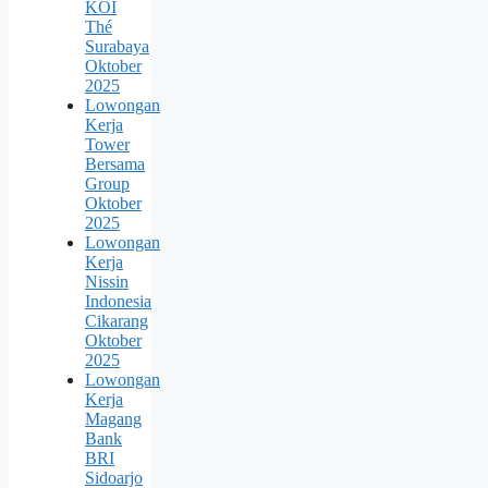
KOI
Thé
Surabaya
Oktober
2025
Lowongan
Kerja
Tower
Bersama
Group
Oktober
2025
Lowongan
Kerja
Nissin
Indonesia
Cikarang
Oktober
2025
Lowongan
Kerja
Magang
Bank
BRI
Sidoarjo