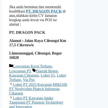
Jika anda berminat dan memenuhi
kualifikasi
PT. DRAGON PACK
di
atas,silahkan kirim CV lamaran
lengkap anda lewat via POS ke
alamat :
PT. DRAGON PACK
Alamat : Jalan Raya Cileungsi Km
17,5 Cikreuwis
Limusnunggal, Cileungsi, Bogor
16820
Kategori
Lowongan Kerja Terbaru
,
Tag
Lowongan PT
Daerah Bogor
,
Kawasan Cileungsi
,
Loker S1
,
Loker
Terbaru
,
Via Pos
Loker PT 2025 Kawasan MM2100
PT Neohyolim Platech Indonesia
Cikarang
Loker PT Kawasan Jatake
Tangerang PT Paragon Technology
and Innovation