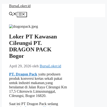
Langsung
BursaLoker.id
ke
isi
Menu
Loker PT Kawasan
Cileungsi PT.
DRAGON PACK
Bogor
April 29, 2026
oleh
BursaLoker.id
PT. Dragon Pack
yaitu produsen
produk konversi kertas sekali pakai
untuk industri makanan,yang
beralamat di Jalan Raya Cileungsi Km
17,5 Cikreuwis Limusnunggal,
Cileungsi, Bogor 16820.
Saat ini PT Dragon Pack sedang