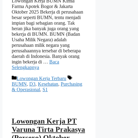
Lowongan Kerja BUMN Kimia
Farma Apotek Bogor & Jakarta
Oktober 2025 Bekerja di perusahaan
besar seperti BUMN, tentu menjadi
impian bagi sebagian orang. Tak
heran jika banyak juga orang yang
bekerja di BUMN. BUMN (Badan
Usaha Milik Negara) adalah
perusahaan milik negara yang
perusahaannya tersebar di beberapa
daerah di Indonesia. Banyak orang
ingin bekerja di …
Baca
Selengkapnya
Kategori
Tag
Lowongan Kerja Terbaru
BUMN
,
D3
,
Kesehatan
,
Purchasing
& Operasional
,
S1
Lowongan Kerja PT
Varuna Tirta Prakasya
(Persero) Oktober