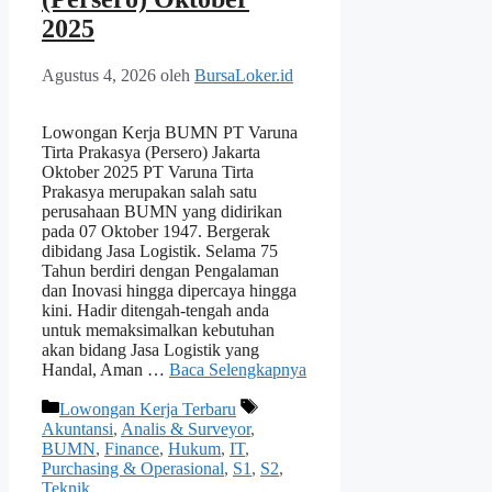
2025
Agustus 4, 2026
oleh
BursaLoker.id
Lowongan Kerja BUMN PT Varuna
Tirta Prakasya (Persero) Jakarta
Oktober 2025 PT Varuna Tirta
Prakasya merupakan salah satu
perusahaan BUMN yang didirikan
pada 07 Oktober 1947. Bergerak
dibidang Jasa Logistik. Selama 75
Tahun berdiri dengan Pengalaman
dan Inovasi hingga dipercaya hingga
kini. Hadir ditengah-tengah anda
untuk memaksimalkan kebutuhan
akan bidang Jasa Logistik yang
Handal, Aman …
Baca Selengkapnya
Kategori
Tag
Lowongan Kerja Terbaru
Akuntansi
,
Analis & Surveyor
,
BUMN
,
Finance
,
Hukum
,
IT
,
Purchasing & Operasional
,
S1
,
S2
,
Teknik