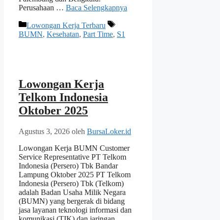
Perusahaan …
Baca Selengkapnya
Kategori
Tag
Lowongan Kerja Terbaru
BUMN
,
Kesehatan
,
Part Time
,
S1
Lowongan Kerja
Telkom Indonesia
Oktober 2025
Agustus 3, 2026
oleh
BursaLoker.id
Lowongan Kerja BUMN Customer
Service Representative PT Telkom
Indonesia (Persero) Tbk Bandar
Lampung Oktober 2025 PT Telkom
Indonesia (Persero) Tbk (Telkom)
adalah Badan Usaha Milik Negara
(BUMN) yang bergerak di bidang
jasa layanan teknologi informasi dan
komunikasi (TIK) dan jaringan