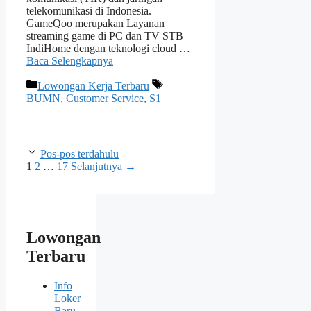
telekomunikasi di Indonesia.
GameQoo merupakan Layanan
streaming game di PC dan TV STB
IndiHome dengan teknologi cloud …
Baca Selengkapnya
Kategori
Tag
Lowongan Kerja Terbaru
BUMN
,
Customer Service
,
S1
Pos-pos terdahulu
Halaman
Halaman
Halaman
1
2
…
17
Selanjutnya
→
Lowongan
Terbaru
Info
Loker
Baru