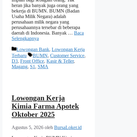
heran jika banyak juga orang yang
bekerja di BUMN. BUMN (Badan
Usaha Milik Negara) adalah
perusahaan milik negara yang
perusahaannya tersebar di beberapa
daerah di Indonesia. Banyak …
Baca
Selengkapnya
Kategori
Lowongan Bank
,
Lowongan Kerja
Tag
Terbaru
BUMN
,
Customer Service
,
D3
,
Front Office
,
Kasir & Teller
,
Magang
,
S1
,
SMA
Lowongan Kerja
Kimia Farma Apotek
Oktober 2025
Agustus 5, 2026
oleh
BursaLoker.id