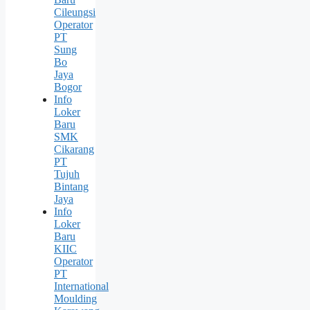
Cileungsi
Operator
PT
Sung
Bо
Jaya
Bogor
Info
Loker
Baru
SMK
Cikarang
PT
Tujuh
Bintang
Jaya
Info
Loker
Baru
KIIC
Operator
PT
International
Moulding