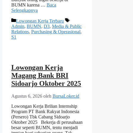
BUMN karena …
Baca
Selengkapnya
Kategori
Tag
Lowongan Kerja Terbaru
Admin
,
BUMN
,
D3
,
Media & Public
Relations
,
Purchasing & Operasional
,
S1
Lowongan Kerja
Magang Bank BRI
Sidoarjo Oktober 2025
Agustus 6, 2026
oleh
BursaLoker.id
Lowongan Kerja Brilian Internship
Program PT Bank Rakyat Indonesia
(Persero) Tbk Cabang Sidoarjo
Oktober 2025 Bekerja di perusahaan
besar seperti BUMN, tentu menjadi
impian bagi sebagian orang. Tak