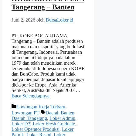
Tangerang – Banten
Juni 2, 2026
oleh
BursaLoker.id
PT. KOBE BOGA UTAMA
Tangerang – Banten adalah produsen
makanan dan eksportir yang berlokasi
di Tangerang, Indonesia. Perusahaan
ini memulai hidupnya pada tahun
1979 dan telah mendirikan merek
terkemuka di Indonesia seperti KOBE
dan BonCabe. Produk kami tidak
hanya menjual di pasar lokal tapi juga
diekspor ke Eropa, Asia, Amerika
Serikat, Australia dll. Sejak 2007 …
Baca Selengkapnya
Kategori
Lowongan Kerja Terbaru
,
Tag
Lowongan PT
Daerah Banten
,
Daerah Tangerang
,
Loker Admin
,
Loker D3
,
Loker Fresh Graduate
,
Loker Operator Produksi
,
Loker
Pabrik
,
Loker Resmi
,
Loker