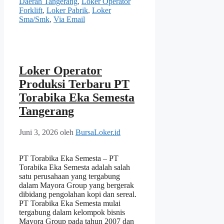
Daerah Tangerang
,
Loker Operator
Forklift
,
Loker Pabrik
,
Loker
Sma/Smk
,
Via Email
Loker Operator
Produksi Terbaru PT
Torabika Eka Semesta
Tangerang
Juni 3, 2026
oleh
BursaLoker.id
PT Torabika Eka Semesta – PT
Torabika Eka Semesta adalah salah
satu perusahaan yang tergabung
dalam Mayora Group yang bergerak
dibidang pengolahan kopi dan sereal.
PT Torabika Eka Semesta mulai
tergabung dalam kelompok bisnis
Mayora Group pada tahun 2007 dan