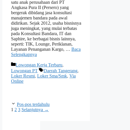
satu anak perusahaan dari PT
Angkasa Pura II (Persero) yang
bergerak dibidang jasa konsultasi
manajemen bandara pada awal
didirikan. Sejak 2012, usaha bisnisnya
juga meningkat, yang mulai terbatas
pada Konsultasi Bandara, IT dan
Saphire, ke berbagai bisnis lainnya,
seperti: TIK, Lounge, Periklanan,
Layanan Penanganan Kargo, …
Baca
Selengkapnya
Kategori
Lowongan Kerja Terbaru
,
Tag
Lowongan PT
Daerah Tangerang
,
Loker Resmi
,
Loker Sma/Smk
,
Via
Online
Pos-pos terdahulu
Halaman
Halaman
Halaman
1
2
3
Selanjutnya
→