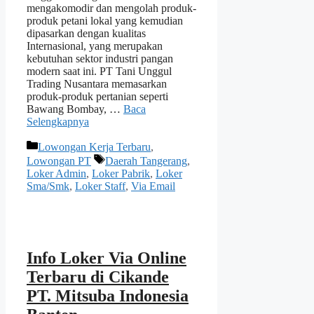
mengakomodir dan mengolah produk-
produk petani lokal yang kemudian
dipasarkan dengan kualitas
Internasional, yang merupakan
kebutuhan sektor industri pangan
modern saat ini. PT Tani Unggul
Trading Nusantara memasarkan
produk-produk pertanian seperti
Bawang Bombay, …
Baca
Selengkapnya
Kategori
Lowongan Kerja Terbaru
,
Tag
Lowongan PT
Daerah Tangerang
,
Loker Admin
,
Loker Pabrik
,
Loker
Sma/Smk
,
Loker Staff
,
Via Email
Info Loker Via Online
Terbaru di Cikande
PT. Mitsuba Indonesia