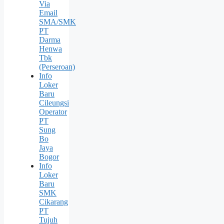
Via
Email
SMA/SMK
PT
Darma
Henwa
Tbk
(Perseroan)
Info
Loker
Baru
Cileungsi
Operator
PT
Sung
Bо
Jaya
Bogor
Info
Loker
Baru
SMK
Cikarang
PT
Tujuh