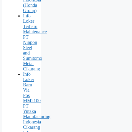
(Honda
Group)
Info
Loker
Terbaru
Maintenance
PT
Nippon
Steel
and
Sumitomo
Metal
Cikarang
Info
Loker
Baru
Via
Pos
MM2100
PT
Yutaka
Manufacturing
Indonesia
Cikarang