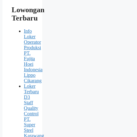
Lowongan
Terbaru
Info
Loker
Operator
Produksi
PT.
Fujita
Hoei
Indonesia
Lippo
Cikarang
Loker
Terbaru
D3
Staff
Quality
Control
PT.
Super
Steel
Karawang