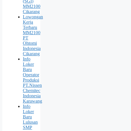
(SGI)
MM2100
Cikarang
Lowongan
Kerja
Terbaru
MM2100
PT
Ohtomi
Indonesia
Cikarang
Info
Loker
Baru
Operator
Produksi
PT.Nissen
Chemitec
Indonesia
Karawang
Info
Loker
Baru
Lulusan
SMP