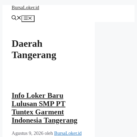
Langsung
BursaLoker.id
ke
isi
Menu
Daerah
Tangerang
Info Loker Baru
Lulusan SMP PT
Tuntex Garment
Indonesia Tangerang
Agustus 9, 2026
oleh
BursaLoker.id