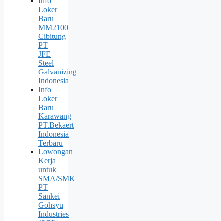
Info
Loker
Baru
MM2100
Cibitung
PT
JFE
Steel
Galvanizing
Indonesia
Info
Loker
Baru
Karawang
PT.Bekaert
Indonesia
Terbaru
Lowongan
Kerja
untuk
SMA/SMK
PT
Sankei
Gohsyu
Industries