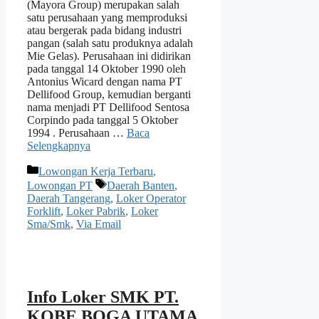
(Mayora Group) merupakan salah
satu perusahaan yang memproduksi
atau bergerak pada bidang industri
pangan (salah satu produknya adalah
Mie Gelas). Perusahaan ini didirikan
pada tanggal 14 Oktober 1990 oleh
Antonius Wicard dengan nama PT
Dellifood Group, kemudian berganti
nama menjadi PT Dellifood Sentosa
Corpindo pada tanggal 5 Oktober
1994 . Perusahaan …
Baca
Selengkapnya
Kategori
Lowongan Kerja Terbaru
,
Tag
Lowongan PT
Daerah Banten
,
Daerah Tangerang
,
Loker Operator
Forklift
,
Loker Pabrik
,
Loker
Sma/Smk
,
Via Email
Info Loker SMK PT.
KOBE BOGA UTAMA