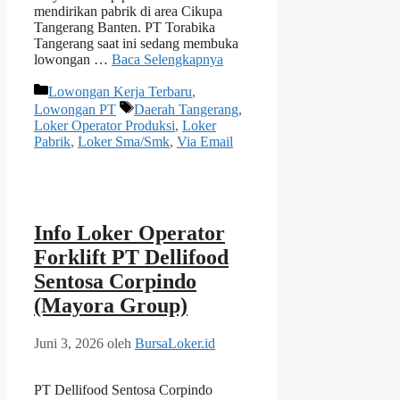
mendirikan pabrik di area Cikupa
Tangerang Banten. PT Torabika
Tangerang saat ini sedang membuka
lowongan …
Baca Selengkapnya
Kategori
Lowongan Kerja Terbaru
,
Tag
Lowongan PT
Daerah Tangerang
,
Loker Operator Produksi
,
Loker
Pabrik
,
Loker Sma/Smk
,
Via Email
Info Loker Operator
Forklift PT Dellifood
Sentosa Corpindo
(Mayora Group)
Juni 3, 2026
oleh
BursaLoker.id
PT Dellifood Sentosa Corpindo