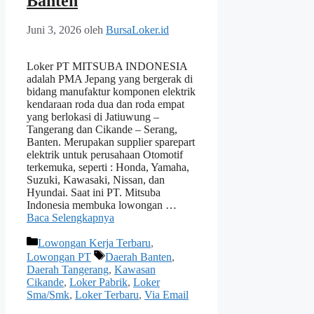
Banten
Juni 3, 2026
oleh
BursaLoker.id
Loker PT MITSUBA INDONESIA
adalah PMA Jepang yang bergerak di
bidang manufaktur komponen elektrik
kendaraan roda dua dan roda empat
yang berlokasi di Jatiuwung –
Tangerang dan Cikande – Serang,
Banten. Merupakan supplier sparepart
elektrik untuk perusahaan Otomotif
terkemuka, seperti : Honda, Yamaha,
Suzuki, Kawasaki, Nissan, dan
Hyundai. Saat ini PT. Mitsuba
Indonesia membuka lowongan …
Baca Selengkapnya
Kategori
Lowongan Kerja Terbaru
,
Tag
Lowongan PT
Daerah Banten
,
Daerah Tangerang
,
Kawasan
Cikande
,
Loker Pabrik
,
Loker
Sma/Smk
,
Loker Terbaru
,
Via Email