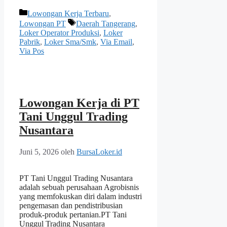
Kategori
Lowongan Kerja Terbaru
,
Tag
Lowongan PT
Daerah Tangerang
,
Loker Operator Produksi
,
Loker
Pabrik
,
Loker Sma/Smk
,
Via Email
,
Via Pos
Lowongan Kerja di PT
Tani Unggul Trading
Nusantara
Juni 5, 2026
oleh
BursaLoker.id
PT Tani Unggul Trading Nusantara
adalah sebuah perusahaan Agrobisnis
yang memfokuskan diri dalam industri
pengemasan dan pendistribusian
produk-produk pertanian.PT Tani
Unggul Trading Nusantara