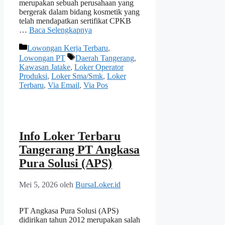
merupakan sebuah perusahaan yang
bergerak dalam bidang kosmetik yang
telah mendapatkan sertifikat CPKB
…
Baca Selengkapnya
Kategori
Lowongan Kerja Terbaru
,
Tag
Lowongan PT
Daerah Tangerang
,
Kawasan Jatake
,
Loker Operator
Produksi
,
Loker Sma/Smk
,
Loker
Terbaru
,
Via Email
,
Via Pos
Info Loker Terbaru
Tangerang PT Angkasa
Pura Solusi (APS)
Mei 5, 2026
oleh
BursaLoker.id
PT Angkasa Pura Solusi (APS)
didirikan tahun 2012 merupakan salah