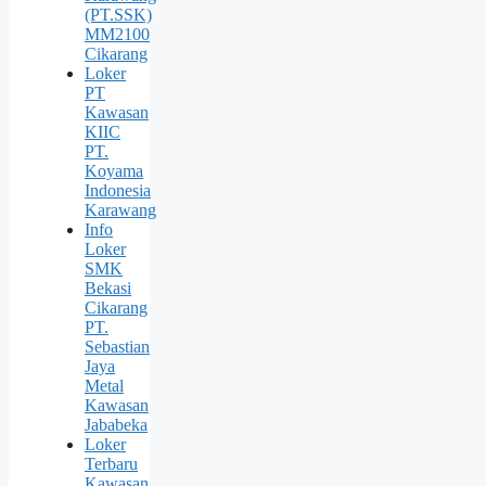
(PT.SSK)
MM2100
Cikarang
Loker
PT
Kawasan
KIIC
PT.
Koyama
Indonesia
Karawang
Info
Loker
SMK
Bekasi
Cikarang
PT.
Sebastian
Jaya
Metal
Kawasan
Jababeka
Loker
Terbaru
Kawasan