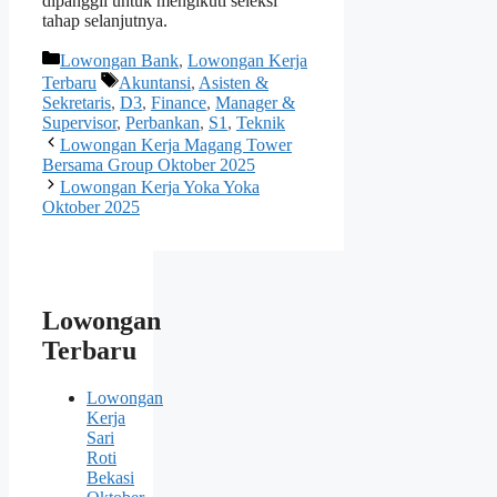
dipanggil untuk mengikuti seleksi
tahap selanjutnya.
Kategori
Lowongan Bank
,
Lowongan Kerja
Tag
Terbaru
Akuntansi
,
Asisten &
Sekretaris
,
D3
,
Finance
,
Manager &
Supervisor
,
Perbankan
,
S1
,
Teknik
Lowongan Kerja Magang Tower
Bersama Group Oktober 2025
Lowongan Kerja Yoka Yoka
Oktober 2025
Lowongan
Terbaru
Lowongan
Kerja
Sari
Roti
Bekasi