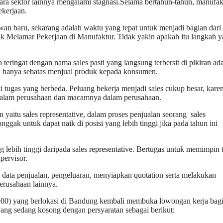
tara sektor lainnya mengalami stagnasi.Selama bertahun-tahun, manufak
kerjaan.
wan baru, sekarang adalah waktu yang tepat untuk menjadi bagian dari
uk Melamar Pekerjaan di Manufaktur. Tidak yakin apakah itu langkah 
a teringat dengan nama sales pasti yang langsung terbersit di pikiran ad
dak hanya sebatas menjual produk kepada konsumen.
ki tugas yang berbeda. Peluang bekerja menjadi sales cukup besar, kare
s dalam perusahaan dan macamnya dalam perusahaan.
aitu sales representative, dalam proses penjualan seorang sales
nggak untuk dapat naik di posisi yang lebih tinggi jika pada tahun ini
lebih tinggi daripada sales representative. Bertugas untuk memimpin 
pervisor.
i data penjualan, pengeluaran, menyiapkan quotation serta melakukan
perusahaan lainnya.
o2000) yang berlokasi di Bandung kembali membuka lowongan kerja bag
ng sedang kosong dengan persyaratan sebagai berikut: