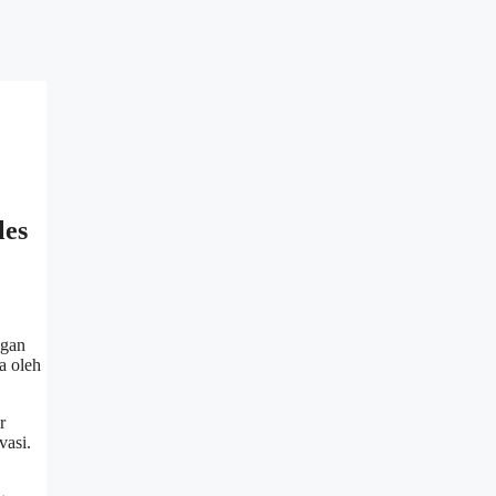
les
ngan
a oleh
r
vasi.