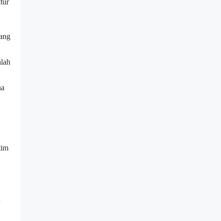
tur
yang
alah
na
tim
i