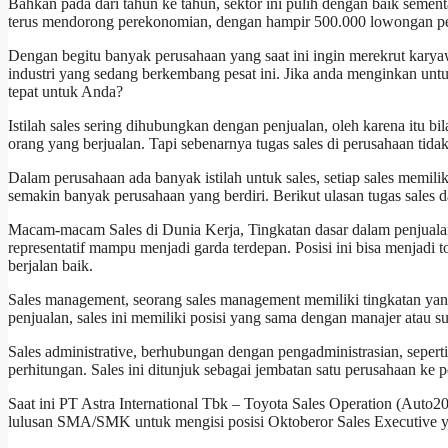
Bahkan pada dari tahun ke tahun, sektor ini pulih dengan baik semen
terus mendorong perekonomian, dengan hampir 500.000 lowongan pe
Dengan begitu banyak perusahaan yang saat ini ingin merekrut karya
industri yang sedang berkembang pesat ini. Jika anda menginkan unt
tepat untuk Anda?
Istilah sales sering dihubungkan dengan penjualan, oleh karena itu bil
orang yang berjualan. Tapi sebenarnya tugas sales di perusahaan ti
Dalam perusahaan ada banyak istilah untuk sales, setiap sales memili
semakin banyak perusahaan yang berdiri. Berikut ulasan tugas sale
Macam-macam Sales di Dunia Kerja, Tingkatan dasar dalam penjualan y
representatif mampu menjadi garda terdepan. Posisi ini bisa menjadi to
berjalan baik.
Sales management, seorang sales management memiliki tingkatan yang 
penjualan, sales ini memiliki posisi yang sama dengan manajer atau su
Sales administrative, berhubungan dengan pengadministrasian, sepert
perhitungan. Sales ini ditunjuk sebagai jembatan satu perusahaan ke 
Saat ini PT Astra International Tbk – Toyota Sales Operation (Aut
lulusan SMA/SMK untuk mengisi posisi Oktoberor Sales Executive ya