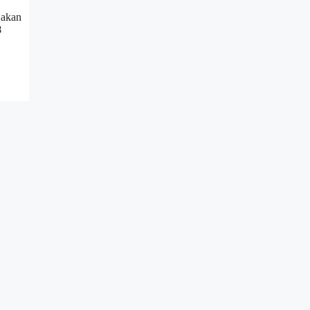
 akan
8