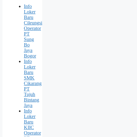
Info
Loker
Baru
Cileungsi
Operator
PT
Sung
Bо
Jaya
Bogor
Info
Loker
Baru
SMK
Cikarang
PT
Tujuh
Bintang
Jaya
Info
Loker
Baru
KIIC
Operator