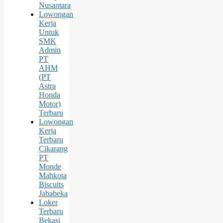
Nusantara
Lowongan
Kerja
Untuk
SMK
Admin
PT
AHM
(PT
Astra
Honda
Motor)
Terbaru
Lowongan
Kerja
Terbaru
Cikarang
PT
Monde
Mahkota
Biscuits
Jababeka
Loker
Terbaru
Bekasi