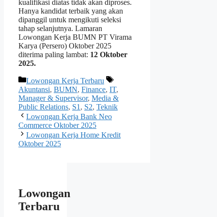
kualifikasi diatas tidak akan diproses.
Hanya kandidat terbaik yang akan
dipanggil untuk mengikuti seleksi
tahap selanjutnya. Lamaran
Lowongan Kerja BUMN PT Virama
Karya (Persero) Oktober 2025
diterima paling lambat:
12 Oktober
2025.
Kategori
Tag
Lowongan Kerja Terbaru
Akuntansi
,
BUMN
,
Finance
,
IT
,
Manager & Supervisor
,
Media &
Public Relations
,
S1
,
S2
,
Teknik
Lowongan Kerja Bank Neo
Commerce Oktober 2025
Lowongan Kerja Home Kredit
Oktober 2025
Lowongan
Terbaru