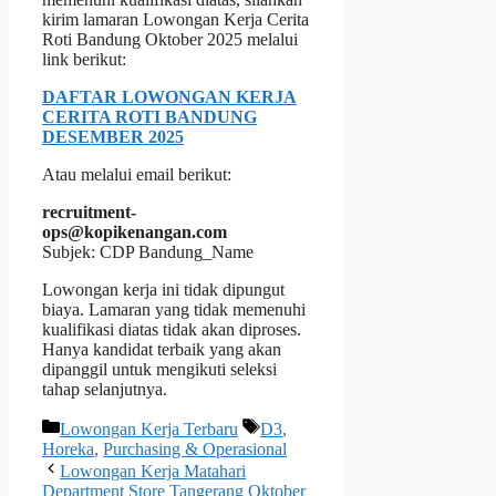
kirim lamaran Lowongan Kerja Cerita
Roti Bandung Oktober 2025 melalui
link berikut:
DAFTAR LOWONGAN KERJA
CERITA ROTI BANDUNG
DESEMBER 2025
Atau melalui email berikut:
recruitment-
ops@kopikenangan.com
Subjek: CDP Bandung_Name
Lowongan kerja ini tidak dipungut
biaya. Lamaran yang tidak memenuhi
kualifikasi diatas tidak akan diproses.
Hanya kandidat terbaik yang akan
dipanggil untuk mengikuti seleksi
tahap selanjutnya.
Kategori
Tag
Lowongan Kerja Terbaru
D3
,
Horeka
,
Purchasing & Operasional
Lowongan Kerja Matahari
Department Store Tangerang Oktober