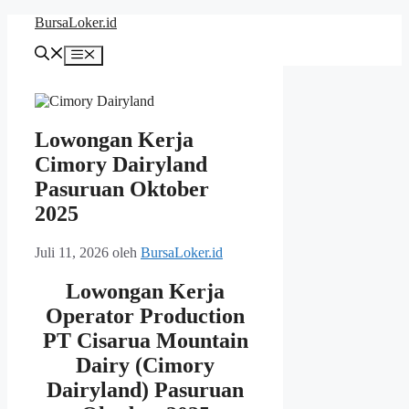
Langsung
BursaLoker.id
ke
isi
Menu
Lowongan Kerja
Cimory Dairyland
Pasuruan Oktober
2025
Juli 11, 2026
oleh
BursaLoker.id
Lowongan Kerja
Operator Production
PT Cisarua Mountain
Dairy (Cimory
Dairyland) Pasuruan