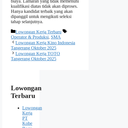
biaya. Lamaran yang tidak memenuhi
kualifikasi diatas tidak akan diproses.
Hanya kandidat terbaik yang akan
dipanggil untuk mengikuti seleksi
tahap selanjutnya.
Kategori
Tag
Lowongan Kerja Terbaru
Operator & Produksi
,
SMA
Lowongan Kerja Kino Indonesia
Tangerang Oktober 2025
Lowongan Kerja TOTO
Tangerang Oktober 2025
Lowongan
Terbaru
Lowongan
Kerja
PT
Kobe