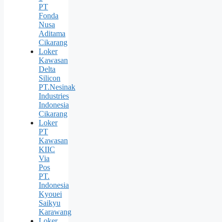
PT
Fonda
Nusa
Aditama
Cikarang
Loker
Kawasan
Delta
Silicon
PT.Nesinak
Industries
Indonesia
Cikarang
Loker
PT
Kawasan
KIIC
Via
Pos
PT.
Indonesia
Kyouei
Saikyu
Karawang
Loker