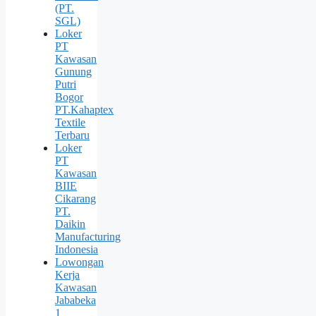
(PT.
SGL)
Loker
PT
Kawasan
Gunung
Putri
Bogor
PT.Kahaptex
Textile
Terbaru
Loker
PT
Kawasan
BIIE
Cikarang
PT.
Daikin
Manufacturing
Indonesia
Lowongan
Kerja
Kawasan
Jababeka
1