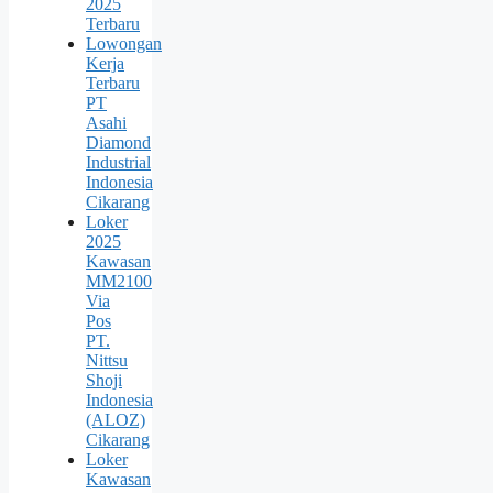
2025
Terbaru
Lowongan
Kerja
Terbaru
PT
Asahi
Diamond
Industrial
Indonesia
Cikarang
Loker
2025
Kawasan
MM2100
Via
Pos
PT.
Nittsu
Shoji
Indonesia
(ALOZ)
Cikarang
Loker
Kawasan