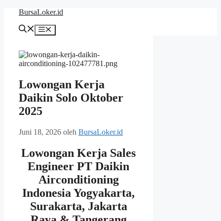
Langsung
BursaLoker.id
ke
isi
Menu
Lowongan Kerja
Daikin Solo Oktober
2025
Juni 18, 2026
oleh
BursaLoker.id
Lowongan Kerja Sales
Engineer PT Daikin
Airconditioning
Indonesia Yogyakarta,
Surakarta, Jakarta
Raya & Tangerang