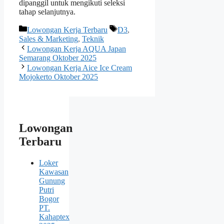
dipanggil untuk mengikuti seleksi
tahap selanjutnya.
Kategori
Tag
Lowongan Kerja Terbaru
D3
,
Sales & Marketing
,
Teknik
Lowongan Kerja AQUA Japan
Semarang Oktober 2025
Lowongan Kerja Aice Ice Cream
Mojokerto Oktober 2025
Lowongan
Terbaru
Loker
Kawasan
Gunung
Putri
Bogor
PT.
Kahaptex