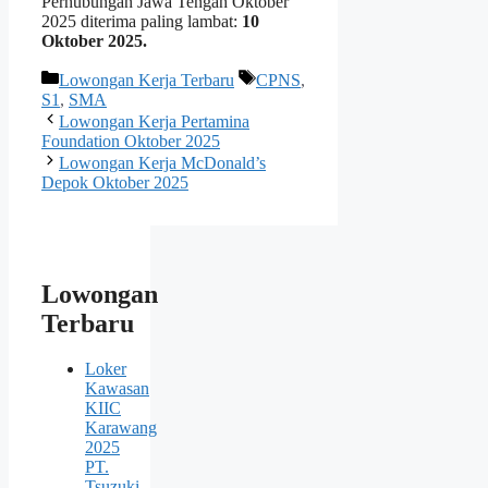
Perhubungan Jawa Tengah Oktober
2025 diterima paling lambat:
10
Oktober 2025.
Kategori
Tag
Lowongan Kerja Terbaru
CPNS
,
S1
,
SMA
Lowongan Kerja Pertamina
Foundation Oktober 2025
Lowongan Kerja McDonald’s
Depok Oktober 2025
Lowongan
Terbaru
Loker
Kawasan
KIIC
Karawang
2025
PT.
Tsuzuki