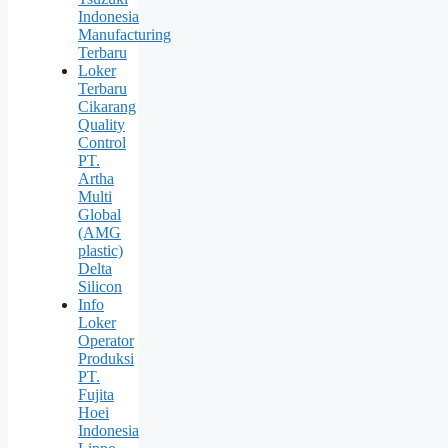
Indonesia
Manufacturing
Terbaru
Loker
Terbaru
Cikarang
Quality
Control
PT.
Artha
Multi
Global
(AMG
plastic)
Delta
Silicon
Info
Loker
Operator
Produksi
PT.
Fujita
Hoei
Indonesia