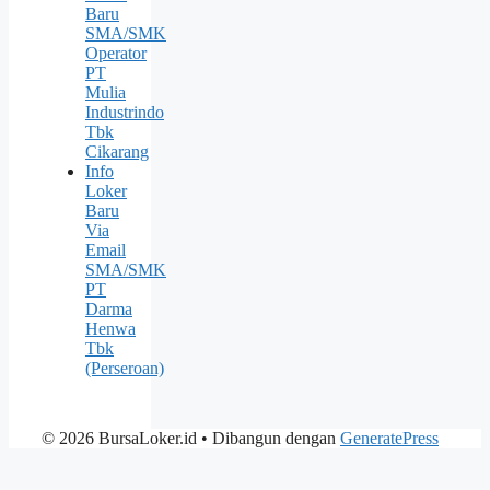
Baru
SMA/SMK
Operator
PT
Mulia
Industrindo
Tbk
Cikarang
Info
Loker
Baru
Via
Email
SMA/SMK
PT
Darma
Henwa
Tbk
(Perseroan)
© 2026 BursaLoker.id
• Dibangun dengan
GeneratePress