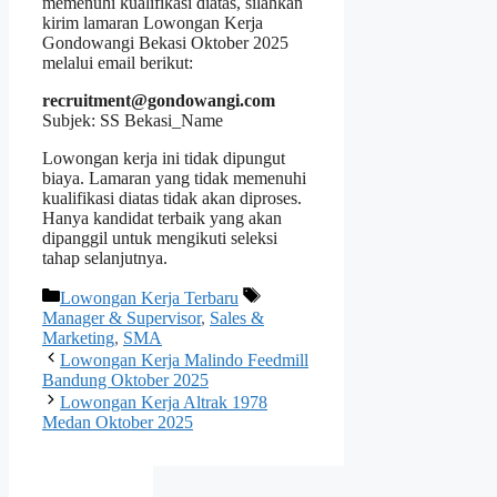
memenuhi kualifikasi diatas, silahkan
kirim lamaran Lowongan Kerja
Gondowangi Bekasi Oktober 2025
melalui email berikut:
recruitment@gondowangi.com
Subjek:
SS Bekasi_Name
Lowongan kerja ini tidak dipungut
biaya. Lamaran yang tidak memenuhi
kualifikasi diatas tidak akan diproses.
Hanya kandidat terbaik yang akan
dipanggil untuk mengikuti seleksi
tahap selanjutnya.
Kategori
Tag
Lowongan Kerja Terbaru
Manager & Supervisor
,
Sales &
Marketing
,
SMA
Lowongan Kerja Malindo Feedmill
Bandung Oktober 2025
Lowongan Kerja Altrak 1978
Medan Oktober 2025