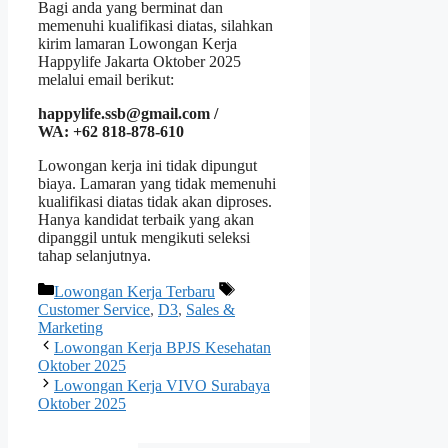
Bagi anda yang berminat dan
memenuhi kualifikasi diatas, silahkan
kirim lamaran Lowongan Kerja
Happylife Jakarta Oktober 2025
melalui email berikut:
happylife.ssb@gmail.com /
WA:
+62 818-878-610
Lowongan kerja ini tidak dipungut
biaya. Lamaran yang tidak memenuhi
kualifikasi diatas tidak akan diproses.
Hanya kandidat terbaik yang akan
dipanggil untuk mengikuti seleksi
tahap selanjutnya.
Kategori
Tag
Lowongan Kerja Terbaru
Customer Service
,
D3
,
Sales &
Marketing
Lowongan Kerja BPJS Kesehatan
Oktober 2025
Lowongan Kerja VIVO Surabaya
Oktober 2025