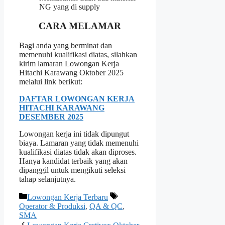
NG yang di supply
CARA MELAMAR
Bagi anda yang berminat dan
memenuhi kualifikasi diatas, silahkan
kirim lamaran Lowongan Kerja
Hitachi Karawang Oktober 2025
melalui link berikut:
DAFTAR LOWONGAN KERJA
HITACHI KARAWANG
DESEMBER 2025
Lowongan kerja ini tidak dipungut
biaya. Lamaran yang tidak memenuhi
kualifikasi diatas tidak akan diproses.
Hanya kandidat terbaik yang akan
dipanggil untuk mengikuti seleksi
tahap selanjutnya.
Kategori
Tag
Lowongan Kerja Terbaru
Operator & Produksi
,
QA & QC
,
SMA