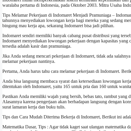
waralaba pertama di Indonesia, pada Oktober 2003. Mitra Usaha Ind
Tips Melamar Pekerjaan di Indomaret Menjadi Pramuniaga – Indomaret
tahunnya menyediakan lowongan kerja bagi mereka yang sedang menc
bingung mau kerja apa, sekarang Indomaret bisa jadi pilihan.
Indomaret sendiri memiliki banyak cabang pusat distribusi yang terseb
Indomaret menyediakan lowongan pekerjaan dengan kapasitas yang cu
tersedia adalah kasir dan pramuniaga.
Jika Anda sedang mencari pekerjaan di Indomaret, tidak ada salahny
melamar pekerjaan nantinya.
Pertama, Anda harus tahu cara melamar pekerjaan di Indomaret. Beri
Anda bisa langsung membaca syarat dan ketersediaan lowongan kerja 
ditentukan oleh Indomaret, yaitu 165 untuk pria dan 160 untuk wanita
Pastikan Anda memiliki wajah yang bersih, bebas tato, rambut yang 
Alasannya karena pengerjaan akan berhadapan langsung dengan kons
surat lamaran kerja dan buku tulis.
Tips dan Cara Mudah Diterima Bekerja di Indomaret, Berikut ini adala
Matematika Dasar, Tips : Agar tidak kaget saat ulangan matematika das