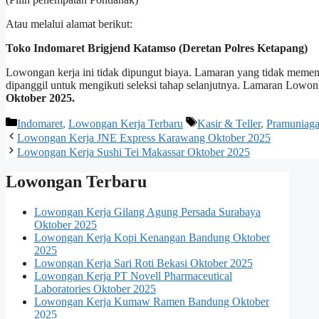
Atau melalui alamat berikut:
Toko Indomaret Brigjend Katamso (Deretan Polres Ketapang)
Lowongan kerja ini tidak dipungut biaya. Lamaran yang tidak memenuh
dipanggil untuk mengikuti seleksi tahap selanjutnya. Lamaran Lowon
Oktober 2025.
Kategori
Tag
Indomaret
,
Lowongan Kerja Terbaru
Kasir & Teller
,
Pramuniag
Lowongan Kerja JNE Express Karawang Oktober 2025
Lowongan Kerja Sushi Tei Makassar Oktober 2025
Lowongan Terbaru
Lowongan Kerja Gilang Agung Persada Surabaya
Oktober 2025
Lowongan Kerja Kopi Kenangan Bandung Oktober
2025
Lowongan Kerja Sari Roti Bekasi Oktober 2025
Lowongan Kerja PT Novell Pharmaceutical
Laboratories Oktober 2025
Lowongan Kerja Kumaw Ramen Bandung Oktober
2025