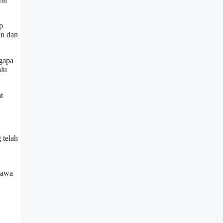
p
an dan
ngapa
alu
t
 telah
bawa