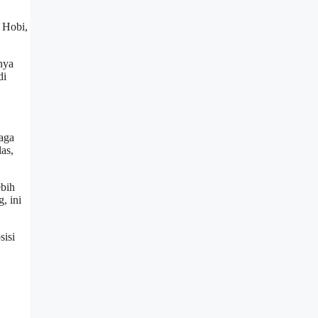
 Hobi,
nya
di
jaga
as,
ebih
, ini
sisi