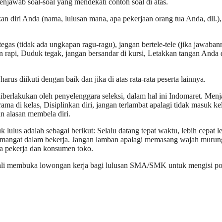
enjawab soal-soal yang mendekati contoh soal di atas.
n diri Anda (nama, lulusan mana, apa pekerjaan orang tua Anda, dll.),
egas (tidak ada ungkapan ragu-ragu), jangan bertele-tele (jika jawaban
rapi, Duduk tegak, jangan bersandar di kursi, Letakkan tangan Anda 
arus diikuti dengan baik dan jika di atas rata-rata peserta lainnya.
 diberlakukan oleh penyelenggara seleksi, dalam hal ini Indomaret. Men
ma di kelas, Disiplinkan diri, jangan terlambat apalagi tidak masuk kel
n alasan membela diri.
lulus adalah sebagai berikut: Selalu datang tepat waktu, lebih cepat l
rsemangat dalam bekerja. Jangan lamban apalagi memasang wajah murung
ama pekerja dan konsumen toko.
bali membuka lowongan kerja bagi lulusan SMA/SMK untuk mengisi po