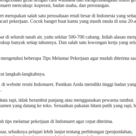
omaret mencakup: koperasi, badan usaha, dan perorangan.
 merupakan salah satu perusahaan retail besar di Indonesia yang setia
ari pekerjaan. Cocok banget buat kamu yang masih muda di usia 20-
ar di seluruh tanah air, yaitu sekitar 500-700 cabang. Inilah alasan me
kup banyak setiap tahunnya. Dan salah satu lowongan kerja yang sel
a mengetahui beberapa Tips Melamar Pekerjaan agar mudah diterima saa
kut langkah-langkahnya.
di website resmi Indomaret. Pastikan Anda memiliki tinggi badan yang
.
ditata rapi, tidak berambut panjang atau menggunakan pewarna rambut.
umen yang datang ke toko. Sesuaikan pakaian hitam putih yang rapi, 
h tips melamar pekerjaan di Indomaret agar cepat diterima.
ar, sebaiknya pelajari lebih lanjut tentang perhitungan (penjumlahan,