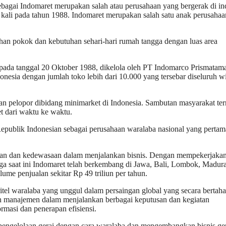
bagai Indomaret merupakan salah atau perusahaan yang bergerak di ind
ma kali pada tahun 1988. Indomaret merupakan salah satu anak perusahaa
an pokok dan kebutuhan sehari-hari rumah tangga dengan luas area
 pada tanggal 20 Oktober 1988, dikelola oleh PT Indomarco Prismatam
nesia dengan jumlah toko lebih dari 10.000 yang tersebar diseluruh w
n pelopor dibidang minimarket di Indonesia. Sambutan masyarakat ter
et dari waktu ke waktu.
publik Indonesian sebagai perusahaan waralaba nasional yang pertam
ngan dan kedewasaan dalam menjalankan bisnis. Dengan mempekerjakan
gga saat ini Indomaret telah berkembang di Jawa, Bali, Lombok, Madura
me penjualan sekitar Rp 49 triliun per tahun.
ritel waralaba yang unggul dalam persaingan global yang secara bertah
n manajemen dalam menjalankan berbagai keputusan dan kegiatan
masi dan penerapan efisiensi.
pengelolaan gerai dengan cara waralaba dan mengembangkan bisnis ge