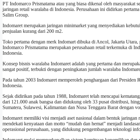
PT Indomarco Prismatama atau yang biasa dikenal oleh masyarakat se
jaringan retail waralaba di Indonesia. Perusahaan ini didirkan perta
Salim Group.
Indomaret merupakan jaringan minimarket yang menyediakan kebutuh
penjualan kurang dari 200 m2.
Toko pertama dengan merk Indomart dibuka di Ancol, Jakarta Utara,
Indomarco Prismatama merupakan perusahaan retail terkemuka di Indo
Indonesia.
Konsep bisnis waralaba Indomaret adalah yang pertama dan merupaka
sangat positif, terbukti dengan peningkatan jumlah waralaba Indomar
Pada tahun 2003 Indomaret memperoleh penghargaan dari Presiden Re
Indonesia.
Sejak didirikan pada tahun 1988, Indomaret telah mencapai kemata
dari 121.000 anak bangsa dan didukung oleh 33 pusat distribusi, hin
Sumatera, Sulawesi, Kalimantan dan Nusa Tenggara Barat dengan volu
Indomaret memiliki visi menjadi aset nasional dalam bentuk jaringan 
mendekati kenyataan dan motto “mudah dan hemat” menjadi landasa
operasional perusahaan, yang didukung pengembangan teknologi infor
Indomaret mulai memperkenalkan sistem kemitraan kepemilikan dan 