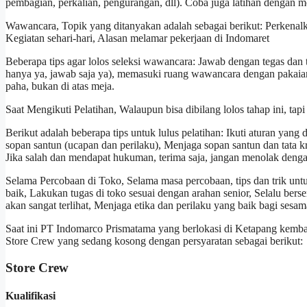
pembagian, perkalian, pengurangan, dll). Coba juga latihan dengan m
Wawancara, Topik yang ditanyakan adalah sebagai berikut: Perkenalka
Kegiatan sehari-hari, Alasan melamar pekerjaan di Indomaret
Beberapa tips agar lolos seleksi wawancara: Jawab dengan tegas dan t
hanya ya, jawab saja ya), memasuki ruang wawancara dengan pakaian 
paha, bukan di atas meja.
Saat Mengikuti Pelatihan, Walaupun bisa dibilang lolos tahap ini, tapi h
Berikut adalah beberapa tips untuk lulus pelatihan: Ikuti aturan yang
sopan santun (ucapan dan perilaku), Menjaga sopan santun dan tata kra
Jika salah dan mendapat hukuman, terima saja, jangan menolak denga
Selama Percobaan di Toko, Selama masa percobaan, tips dan trik untuk 
baik, Lakukan tugas di toko sesuai dengan arahan senior, Selalu be
akan sangat terlihat, Menjaga etika dan perilaku yang baik bagi ses
Saat ini PT Indomarco Prismatama yang berlokasi di Ketapang kem
Store Crew yang sedang kosong dengan persyaratan sebagai berikut:
Store Crew
Kualifikasi