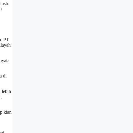
ustri
n
a. PT
ilayah
nyata
a di
 lebih
,
ap kian
rai