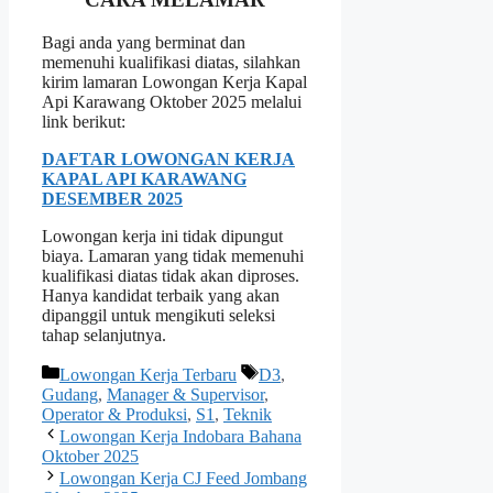
Bagi anda yang berminat dan
memenuhi kualifikasi diatas, silahkan
kirim lamaran Lowongan Kerja Kapal
Api Karawang Oktober 2025 melalui
link berikut:
DAFTAR LOWONGAN KERJA
KAPAL API KARAWANG
DESEMBER 2025
Lowongan kerja ini tidak dipungut
biaya. Lamaran yang tidak memenuhi
kualifikasi diatas tidak akan diproses.
Hanya kandidat terbaik yang akan
dipanggil untuk mengikuti seleksi
tahap selanjutnya.
Kategori
Tag
Lowongan Kerja Terbaru
D3
,
Gudang
,
Manager & Supervisor
,
Operator & Produksi
,
S1
,
Teknik
Lowongan Kerja Indobara Bahana
Oktober 2025
Lowongan Kerja CJ Feed Jombang