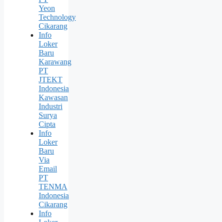
Yeon
Technology
Cikarang
Info
Loker
Baru
Karawang
PT
JTEKT
Indonesia
Kawasan
Industri
Surya
Cipta
Info
Loker
Baru
Via
Email
PT
TENMA
Indonesia
Cikarang
Info