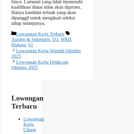
biaya. Lamaran yang tidak memenuhi
kualifikasi diatas tidak akan diproses.
Hanya kandidat terbaik yang akan
dipanggil untuk mengikuti seleksi
tahap selanjutnya.
Kategori
Tag
Lowongan Kerja Terbaru
Asisten & Sekretaris
,
D3
,
HRD
,
Hukum
,
S1
Lowongan Kerja Wardah Oktober
2025
Lowongan Kerja Detikcom
Oktober 2025
Lowongan
Terbaru
Lowongan
Kerja
Gilang