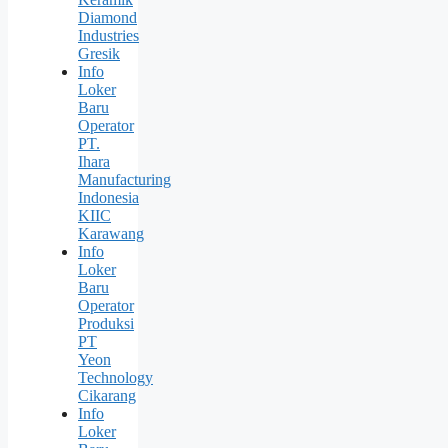
Diamond
Industries
Gresik
Info
Loker
Baru
Operator
PT.
Ihara
Manufacturing
Indonesia
KIIC
Karawang
Info
Loker
Baru
Operator
Produksi
PT
Yeon
Technology
Cikarang
Info
Loker