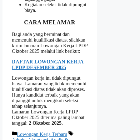
Kegiatan seleksi tidak dipungut
biaya.
CARA MELAMAR
Bagi anda yang berminat dan
memenuhi kualifikasi diatas, silahkan
kirim lamaran Lowongan Kerja LPDP
Oktober 2025 melalui link berikut:
DAFTAR LOWONGAN KERJA
LPDP DESEMBER 2025
Lowongan kerja ini tidak dipungut
biaya. Lamaran yang tidak memenuhi
kualifikasi diatas tidak akan diproses.
Hanya kandidat terbaik yang akan
dipanggil untuk mengikuti seleksi
tahap selanjutnya.
Lamaran Lowongan Kerja LPDP
Oktober 2025 diterima paling lambat
tanggal:
2 Oktober 2025.
Kategori
Tag
Lowongan Kerja Terbaru
Admin
,
Akuntansi
,
Analis &