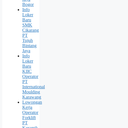
Bogor
Info
Loker
Baru
SMK
Cikarang
PT
Tujuh
Bintang
Jaya
Info
Loker
Baru
KIIC
Operator
PT
International
Moulding
Karawang
Lowongan
Kerja
Operator
Forklift
PT
Keramik