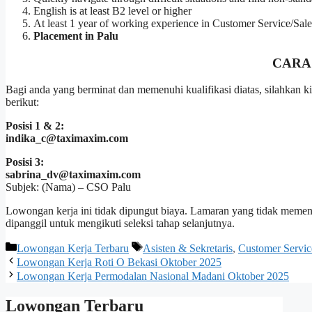
English is at least B2 level or higher
At least 1 year of working experience in Customer Service/Sale
Placement in Palu
CARA
Bagi anda yang berminat dan memenuhi kualifikasi diatas, silahkan
berikut:
Posisi 1 & 2:
indika_c@taximaxim.com
Posisi 3:
sabrina_dv@taximaxim.com
Subjek: (Nama) – CSO Palu
Lowongan kerja ini tidak dipungut biaya. Lamaran yang tidak memenuh
dipanggil untuk mengikuti seleksi tahap selanjutnya.
Kategori
Tag
Lowongan Kerja Terbaru
Asisten & Sekretaris
,
Customer Servic
Lowongan Kerja Roti O Bekasi Oktober 2025
Lowongan Kerja Permodalan Nasional Madani Oktober 2025
Lowongan Terbaru