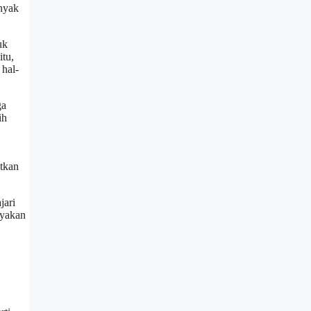
anyak
uk
itu,
 hal-
ga
ih
tkan
jari
nyakan