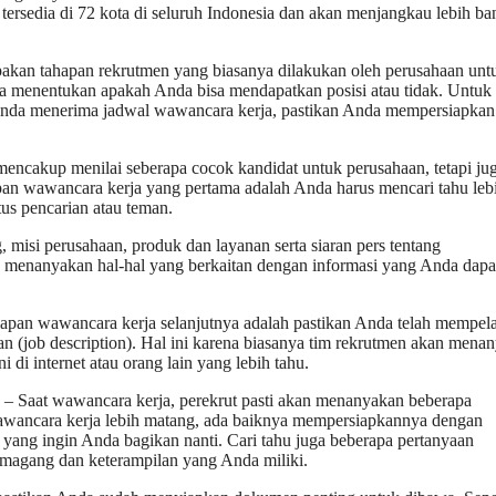
tersedia di 72 kota di seluruh Indonesia dan akan menjangkau lebih b
kan tahapan rekrutmen yang biasanya dilakukan oleh perusahaan unt
na menentukan apakah Anda bisa mendapatkan posisi atau tidak. Untuk 
h Anda menerima jadwal wawancara kerja, pastikan Anda mempersiapkan
encakup menilai seberapa cocok kandidat untuk perusahaan, tetapi ju
apan wawancara kerja yang pertama adalah Anda harus mencari tahu leb
tus pencarian atau teman.
 misi perusahaan, produk dan layanan serta siaran pers tentang
 menanyakan hal-hal yang berkaitan dengan informasi yang Anda dapa
iapan wawancara kerja selanjutnya adalah pastikan Anda telah mempela
an (job description). Hal ini karena biasanya tim rekrutmen akan mena
 di internet atau orang lain yang lebih tahu.
– Saat wawancara kerja, perekrut pasti akan menanyakan beberapa
wawancara kerja lebih matang, ada baiknya mempersiapkannya dengan
 yang ingin Anda bagikan nanti. Cari tahu juga beberapa pertanyaan
 magang dan keterampilan yang Anda miliki.