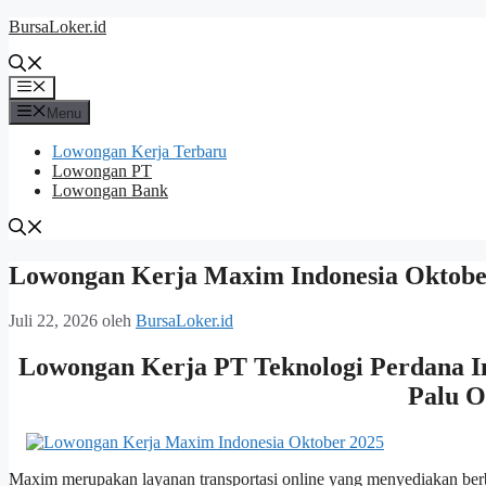
Langsung
BursaLoker.id
ke
isi
Menu
Menu
Lowongan Kerja Terbaru
Lowongan PT
Lowongan Bank
Lowongan Kerja Maxim Indonesia Oktobe
Juli 22, 2026
oleh
BursaLoker.id
Lowongan Kerja PT Teknologi Perdana In
Palu O
Maxim merupakan layanan transportasi online yang menyediakan ber