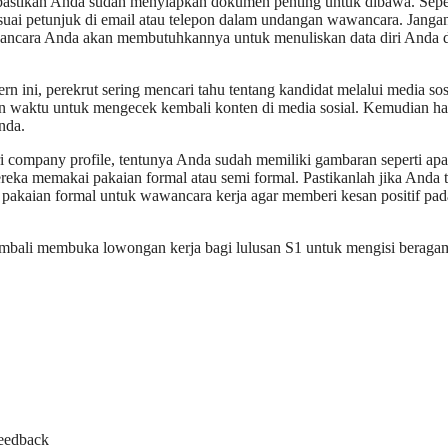
stikan Anda sudah menyiapkan dokumen penting untuk dibawa. Sepe
sesuai petunjuk di email atau telepon dalam undangan wawancara. Janga
awancara Anda akan membutuhkannya untuk menuliskan data diri Anda 
rn ini, perekrut sering mencari tahu tentang kandidat melalui media sos
an waktu untuk mengecek kembali konten di media sosial. Kemudian h
Anda.
 company profile, tentunya Anda sudah memiliki gambaran seperti apa
reka memakai pakaian formal atau semi formal. Pastikanlah jika Anda t
 pakaian formal untuk wawancara kerja agar memberi kesan positif pad
kembali membuka lowongan kerja bagi lulusan S1 untuk mengisi beraga
feedback