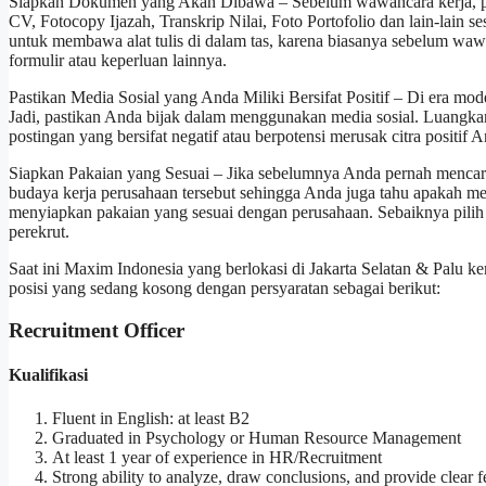
Siapkan Dokumen yang Akan Dibawa – Sebelum wawancara kerja, pa
CV, Fotocopy Ijazah, Transkrip Nilai, Foto Portofolio dan lain-lain 
untuk membawa alat tulis di dalam tas, karena biasanya sebelum w
formulir atau keperluan lainnya.
Pastikan Media Sosial yang Anda Miliki Bersifat Positif – Di era mode
Jadi, pastikan Anda bijak dalam menggunakan media sosial. Luangk
postingan yang bersifat negatif atau berpotensi merusak citra positif 
Siapkan Pakaian yang Sesuai – Jika sebelumnya Anda pernah mencari
budaya kerja perusahaan tersebut sehingga Anda juga tahu apakah me
menyiapkan pakaian yang sesuai dengan perusahaan. Sebaiknya pilih
perekrut.
Saat ini Maxim Indonesia yang berlokasi di Jakarta Selatan & Palu 
posisi yang sedang kosong dengan persyaratan sebagai berikut:
Recruitment Officer
Kualifikasi
Fluent in English: at least B2
Graduated in Psychology or Human Resource Management
At least 1 year of experience in HR/Recruitment
Strong ability to analyze, draw conclusions, and provide clear 