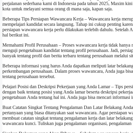
perjalanan sederhana kami di Indonesia pada tahun 2025, Maxim kini 
kota untuk melayani semua orang di mana saja, kapan saja.
Beberapa Tips Persiapan Wawancara Kerja – Wawancara kerja merupa
mempelajari kandidat secara langsung. Tahap ini cukup penting kare
persiapan wawancara kerja perlu dilakukan terlebih dahulu. Setela
hal berikut ini.
Memahami Profil Perusahaan – Proses wawancara kerja tidak hanya m
menguji pengetahuan kandidat tentang profil perusahaan. Jadi, persi
banyak tentang profil dan berita terbaru tentang perusahaan melalui si
Beberapa informasi yang harus Anda dapatkan meliputi latar belakang,
perkembangan perusahaan. Dalam proses wawancara, Anda juga bisa
tentang perusahaan tersebut.
Pelajari Posisi dan Deskripsi Pekerjaan yang Anda Lamar – Tips pers
dengan baik tentang posisi yang Anda lamar beserta deskripsi pekerja
pengetahuan Anda tentang hal ini. Anda juga bisa mencari informasi ini
Buat Catatan Singkat Tentang Pengalaman Dan Latar Belakang Anda 
pertanyaan yang biasa ditanyakan saat wawancara. Agar persiapan 
membuat catatan singkat tentang pengalaman kerja dan latar belakang
wawancara kunci. Tuliskan juga pengalaman organisasi, pengalaman