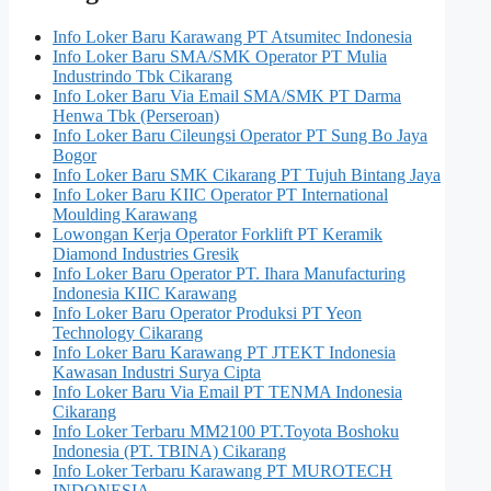
Info Loker Baru Karawang PT Atsumitec Indonesia
Info Loker Baru SMA/SMK Operator PT Mulia
Industrindo Tbk Cikarang
Info Loker Baru Via Email SMA/SMK PT Darma
Henwa Tbk (Perseroan)
Info Loker Baru Cileungsi Operator PT Sung Bо Jaya
Bogor
Info Loker Baru SMK Cikarang PT Tujuh Bintang Jaya
Info Loker Baru KIIC Operator PT International
Moulding Karawang
Lowongan Kerja Operator Forklift PT Keramik
Diamond Industries Gresik
Info Loker Baru Operator PT. Ihara Manufacturing
Indonesia KIIC Karawang
Info Loker Baru Operator Produksi PT Yeon
Technology Cikarang
Info Loker Baru Karawang PT JTEKT Indonesia
Kawasan Industri Surya Cipta
Info Loker Baru Via Email PT TENMA Indonesia
Cikarang
Info Loker Terbaru MM2100 PT.Toyota Boshoku
Indonesia (PT. TBINA) Cikarang
Info Loker Terbaru Karawang PT MUROTECH
INDONESIA