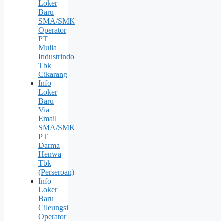
Loker
Baru
SMA/SMK
Operator
PT
Mulia
Industrindo
Tbk
Cikarang
Info
Loker
Baru
Via
Email
SMA/SMK
PT
Darma
Henwa
Tbk
(Perseroan)
Info
Loker
Baru
Cileungsi
Operator