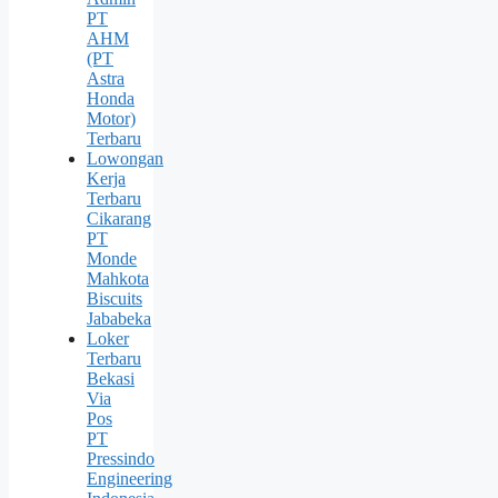
PT
AHM
(PT
Astra
Honda
Motor)
Terbaru
Lowongan
Kerja
Terbaru
Cikarang
PT
Monde
Mahkota
Biscuits
Jababeka
Loker
Terbaru
Bekasi
Via
Pos
PT
Pressindo
Engineering