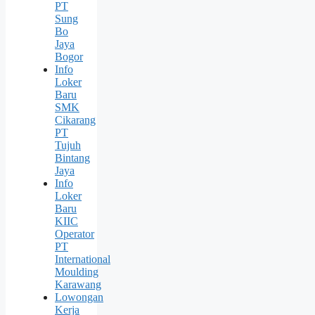
PT
Sung
Bо
Jaya
Bogor
Info
Loker
Baru
SMK
Cikarang
PT
Tujuh
Bintang
Jaya
Info
Loker
Baru
KIIC
Operator
PT
International
Moulding
Karawang
Lowongan
Kerja