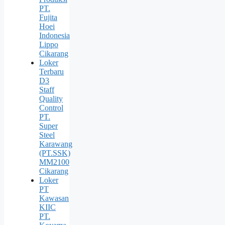
PT.
Fujita
Hoei
Indonesia
Lippo
Cikarang
Loker
Terbaru
D3
Staff
Quality
Control
PT.
Super
Steel
Karawang
(PT.SSK)
MM2100
Cikarang
Loker
PT
Kawasan
KIIC
PT.