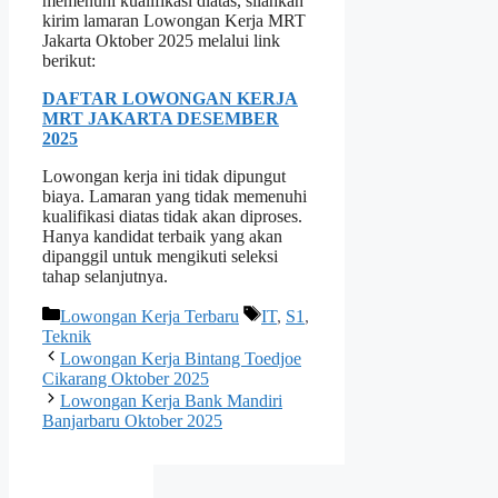
memenuhi kualifikasi diatas, silahkan
kirim lamaran Lowongan Kerja MRT
Jakarta Oktober 2025 melalui link
berikut:
DAFTAR LOWONGAN KERJA
MRT JAKARTA DESEMBER
2025
Lowongan kerja ini tidak dipungut
biaya. Lamaran yang tidak memenuhi
kualifikasi diatas tidak akan diproses.
Hanya kandidat terbaik yang akan
dipanggil untuk mengikuti seleksi
tahap selanjutnya.
Kategori
Tag
Lowongan Kerja Terbaru
IT
,
S1
,
Teknik
Lowongan Kerja Bintang Toedjoe
Cikarang Oktober 2025
Lowongan Kerja Bank Mandiri
Banjarbaru Oktober 2025