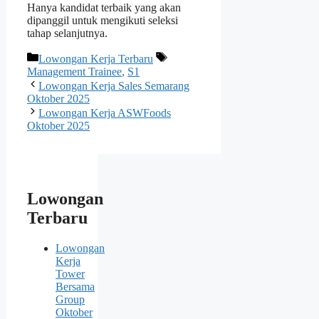
Hanya kandidat terbaik yang akan
dipanggil untuk mengikuti seleksi
tahap selanjutnya.
Kategori
Tag
Lowongan Kerja Terbaru
Management Trainee
,
S1
Lowongan Kerja Sales Semarang
Oktober 2025
Lowongan Kerja ASWFoods
Oktober 2025
Lowongan
Terbaru
Lowongan
Kerja
Tower
Bersama
Group
Oktober