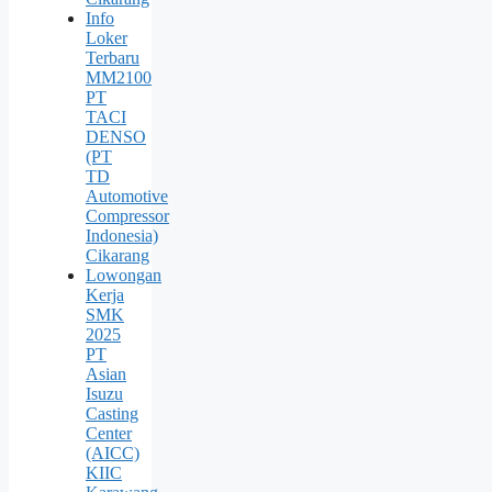
Info
Loker
Terbaru
MM2100
PT
TACI
DENSO
(PT
TD
Automotive
Compressor
Indonesia)
Cikarang
Lowongan
Kerja
SMK
2025
PT
Asian
Isuzu
Casting
Center
(AICC)
KIIC