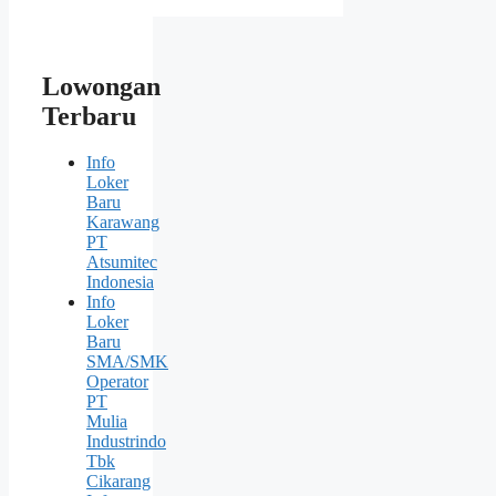
Lowongan
Terbaru
Info
Loker
Baru
Karawang
PT
Atsumitec
Indonesia
Info
Loker
Baru
SMA/SMK
Operator
PT
Mulia
Industrindo
Tbk
Cikarang