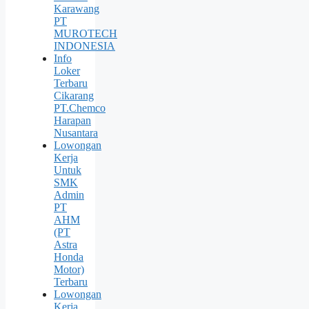
Karawang
PT
MUROTECH
INDONESIA
Info
Loker
Terbaru
Cikarang
PT.Chemco
Harapan
Nusantara
Lowongan
Kerja
Untuk
SMK
Admin
PT
AHM
(PT
Astra
Honda
Motor)
Terbaru
Lowongan
Kerja