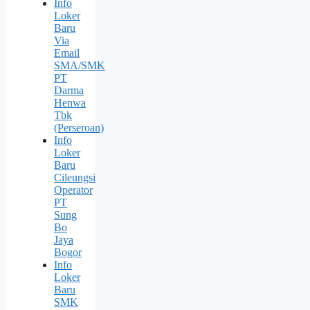
Info
Loker
Baru
Via
Email
SMA/SMK
PT
Darma
Henwa
Tbk
(Perseroan)
Info
Loker
Baru
Cileungsi
Operator
PT
Sung
Bо
Jaya
Bogor
Info
Loker
Baru
SMK