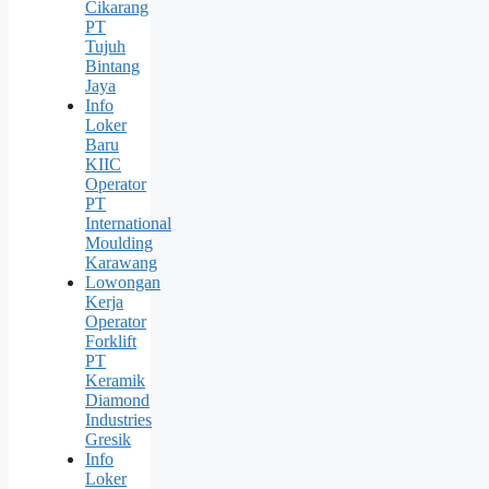
Cikarang
PT
Tujuh
Bintang
Jaya
Info
Loker
Baru
KIIC
Operator
PT
International
Moulding
Karawang
Lowongan
Kerja
Operator
Forklift
PT
Keramik
Diamond
Industries
Gresik
Info
Loker