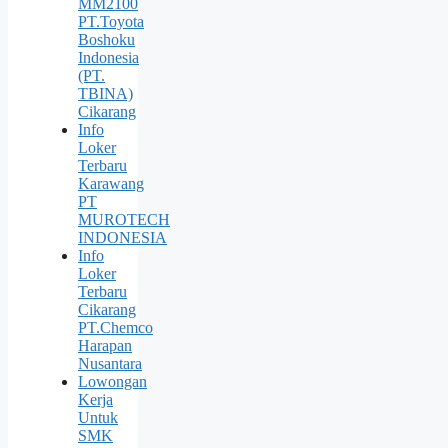
MM2100
PT.Toyota
Boshoku
Indonesia
(PT.
TBINA)
Cikarang
Info
Loker
Terbaru
Karawang
PT
MUROTECH
INDONESIA
Info
Loker
Terbaru
Cikarang
PT.Chemco
Harapan
Nusantara
Lowongan
Kerja
Untuk
SMK