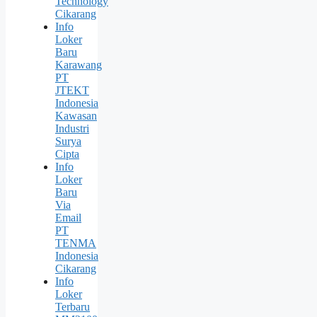
Technology
Cikarang
Info
Loker
Baru
Karawang
PT
JTEKT
Indonesia
Kawasan
Industri
Surya
Cipta
Info
Loker
Baru
Via
Email
PT
TENMA
Indonesia
Cikarang
Info
Loker
Terbaru