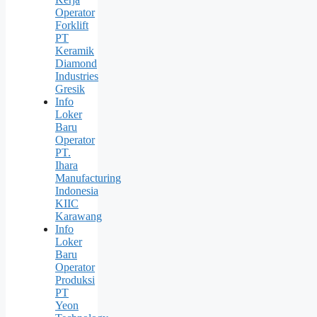
Operator
Forklift
PT
Keramik
Diamond
Industries
Gresik
Info
Loker
Baru
Operator
PT.
Ihara
Manufacturing
Indonesia
KIIC
Karawang
Info
Loker
Baru
Operator
Produksi
PT
Yeon