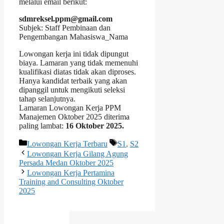
melalui email berikut:
sdmreksel.ppm@gmail.com
Subjek: Staff Pembinaan dan
Pengembangan Mahasiswa_Nama
Lowongan kerja ini tidak dipungut
biaya. Lamaran yang tidak memenuhi
kualifikasi diatas tidak akan diproses.
Hanya kandidat terbaik yang akan
dipanggil untuk mengikuti seleksi
tahap selanjutnya.
Lamaran Lowongan Kerja PPM
Manajemen Oktober 2025 diterima
paling lambat:
16 Oktober 2025.
Kategori
Tag
Lowongan Kerja Terbaru
S1
,
S2
Lowongan Kerja Gilang Agung
Persada Medan Oktober 2025
Lowongan Kerja Pertamina
Training and Consulting Oktober
2025