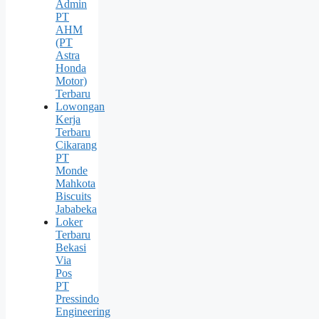
Admin
PT
AHM
(PT
Astra
Honda
Motor)
Terbaru
Lowongan
Kerja
Terbaru
Cikarang
PT
Monde
Mahkota
Biscuits
Jababeka
Loker
Terbaru
Bekasi
Via
Pos
PT
Pressindo
Engineering