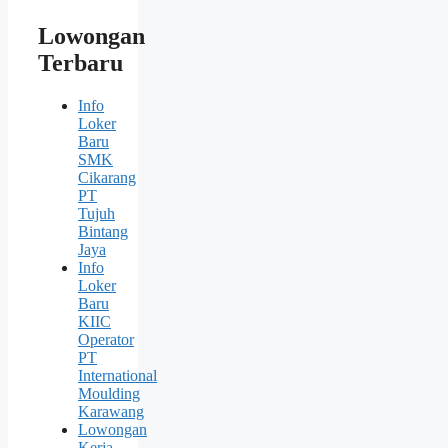
Lowongan
Terbaru
Info
Loker
Baru
SMK
Cikarang
PT
Tujuh
Bintang
Jaya
Info
Loker
Baru
KIIC
Operator
PT
International
Moulding
Karawang
Lowongan
Kerja