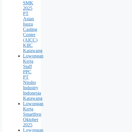
SMK
2025
PT
Asian
Isuzu
Casting
Center
(AICC)
KIIC
Karawang
Lowongan
Kerja
Staff
PPC
PT
Nissho
Industry
Indonesia
Karawang
Lowongan
Kerja
Smartfren
Oktober
2025
Lowongan