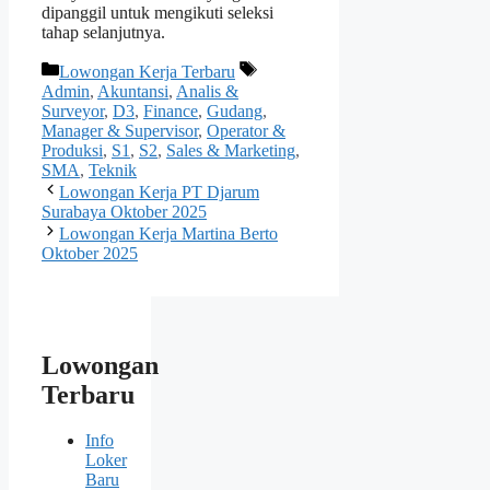
dipanggil untuk mengikuti seleksi
tahap selanjutnya.
Kategori
Tag
Lowongan Kerja Terbaru
Admin
,
Akuntansi
,
Analis &
Surveyor
,
D3
,
Finance
,
Gudang
,
Manager & Supervisor
,
Operator &
Produksi
,
S1
,
S2
,
Sales & Marketing
,
SMA
,
Teknik
Lowongan Kerja PT Djarum
Surabaya Oktober 2025
Lowongan Kerja Martina Berto
Oktober 2025
Lowongan
Terbaru
Info
Loker
Baru