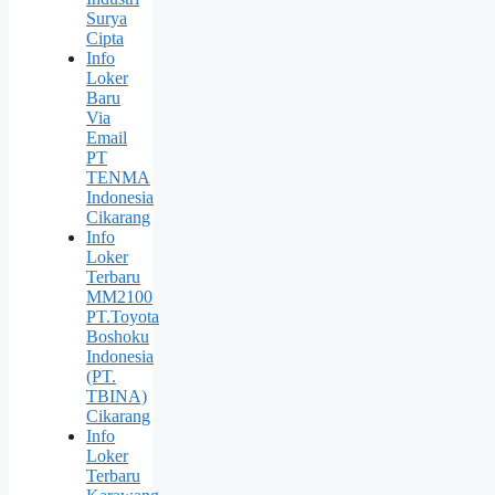
Surya
Cipta
Info
Loker
Baru
Via
Email
PT
TENMA
Indonesia
Cikarang
Info
Loker
Terbaru
MM2100
PT.Toyota
Boshoku
Indonesia
(PT.
TBINA)
Cikarang
Info
Loker
Terbaru