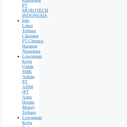
Karawang
PT
MUROTECH
INDONESIA
Info
Loker
Terbaru
Cikarang
PT.Chemco
Harapan
Nusantara
Lowongan
Kerja
Untuk
SMK
Admin
PT
AHM
(PT
Astra
Honda
Motor)
Terbaru
Lowongan
Kerja