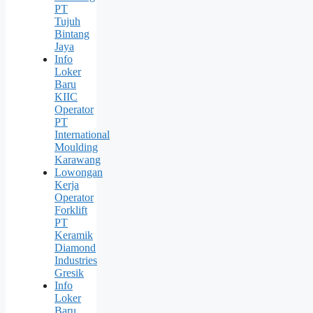
PT
Tujuh
Bintang
Jaya
Info
Loker
Baru
KIIC
Operator
PT
International
Moulding
Karawang
Lowongan
Kerja
Operator
Forklift
PT
Keramik
Diamond
Industries
Gresik
Info
Loker
Baru