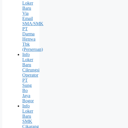
Loker
Baru
Via
Email
SMA/SMK
PT
Darma
Henwa
Tbk
(Perseroan)
Info
Loker
Baru
Cileungsi
Operator
PT
Sung
Bо
Jaya
Bogor
Info
Loker
Baru
SMK
Cikarang