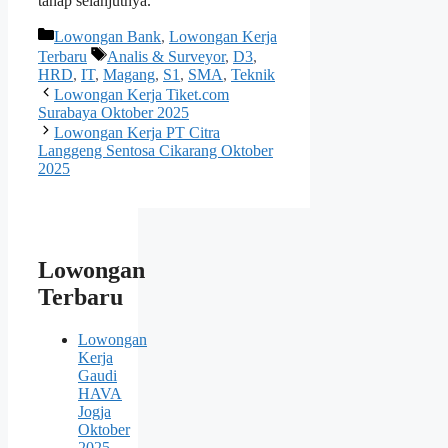
tahap selanjutnya.
Kategori
Lowongan Bank
,
Lowongan Kerja
Tag
Terbaru
Analis & Surveyor
,
D3
,
HRD
,
IT
,
Magang
,
S1
,
SMA
,
Teknik
Lowongan Kerja Tiket.com
Surabaya Oktober 2025
Lowongan Kerja PT Citra
Langgeng Sentosa Cikarang Oktober
2025
Lowongan
Terbaru
Lowongan
Kerja
Gaudi
HAVA
Jogja
Oktober
2025