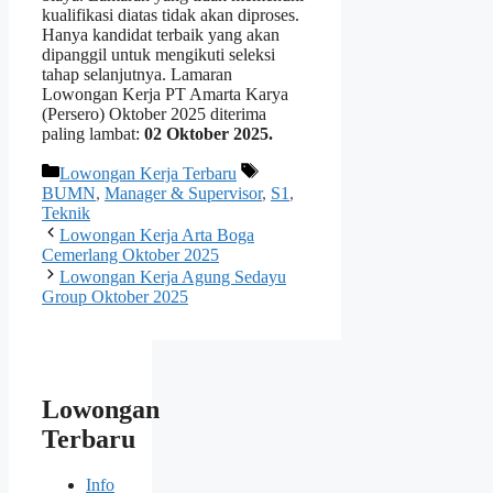
kualifikasi diatas tidak akan diproses.
Hanya kandidat terbaik yang akan
dipanggil untuk mengikuti seleksi
tahap selanjutnya. Lamaran
Lowongan Kerja PT Amarta Karya
(Persero) Oktober 2025 diterima
paling lambat:
02 Oktober 2025.
Kategori
Tag
Lowongan Kerja Terbaru
BUMN
,
Manager & Supervisor
,
S1
,
Teknik
Lowongan Kerja Arta Boga
Cemerlang Oktober 2025
Lowongan Kerja Agung Sedayu
Group Oktober 2025
Lowongan
Terbaru
Info