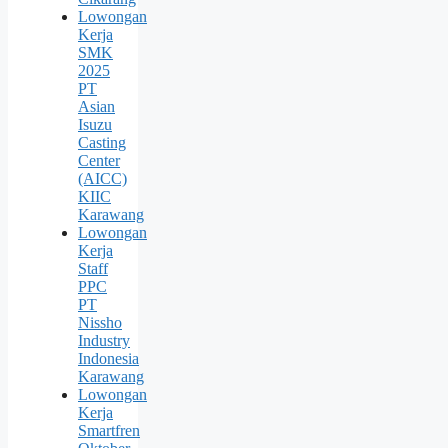
Lowongan
Kerja
SMK
2025
PT
Asian
Isuzu
Casting
Center
(AICC)
KIIC
Karawang
Lowongan
Kerja
Staff
PPC
PT
Nissho
Industry
Indonesia
Karawang
Lowongan
Kerja
Smartfren