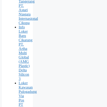
Tangerang
PT.
Astari
Niagara
Internasional
Cikupa
Info
Loker
Baru
Cikarang
PT.
Artha
Multi
Global
(AMG
Plastic)
Delta
Silicon
3
Loker
Kawasan
Pulogadung
Via
Pos
PT