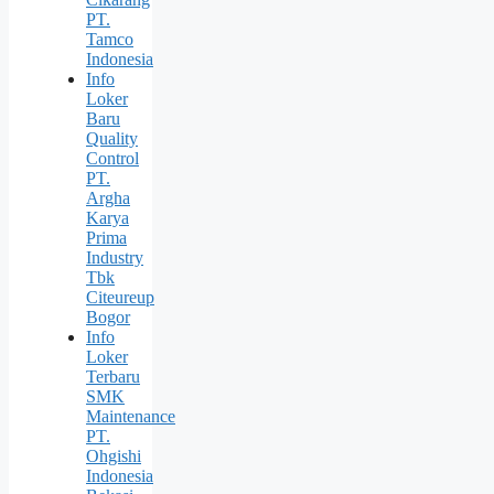
PT.
Tamco
Indonesia
Info
Loker
Baru
Quality
Control
PT.
Argha
Karya
Prima
Industry
Tbk
Citeureup
Bogor
Info
Loker
Terbaru
SMK
Maintenance
PT.
Ohgishi
Indonesia