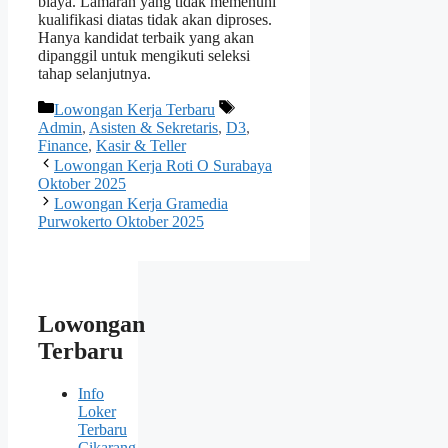
biaya. Lamaran yang tidak memenuhi
kualifikasi diatas tidak akan diproses.
Hanya kandidat terbaik yang akan
dipanggil untuk mengikuti seleksi
tahap selanjutnya.
Kategori
Tag
Lowongan Kerja Terbaru
Admin
,
Asisten & Sekretaris
,
D3
,
Finance
,
Kasir & Teller
Lowongan Kerja Roti O Surabaya
Oktober 2025
Lowongan Kerja Gramedia
Purwokerto Oktober 2025
Lowongan
Terbaru
Info
Loker
Terbaru
Cikarang