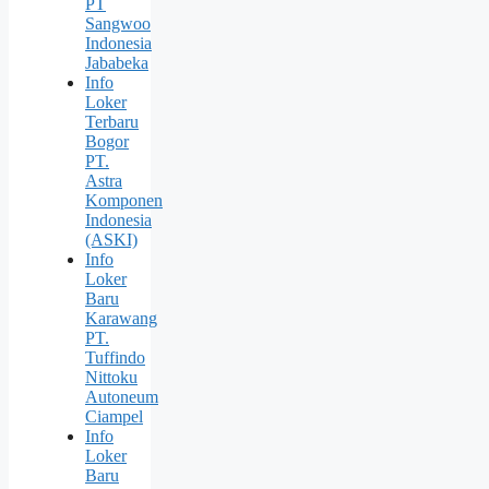
PT
Sangwoo
Indonesia
Jababeka
Info
Loker
Terbaru
Bogor
PT.
Astra
Komponen
Indonesia
(ASKI)
Info
Loker
Baru
Karawang
PT.
Tuffindo
Nittoku
Autoneum
Ciampel
Info
Loker
Baru