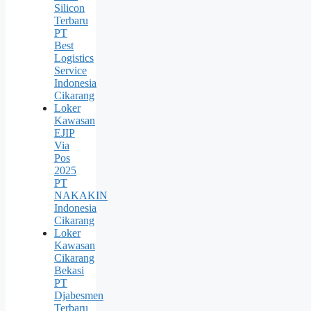
Silicon
Terbaru
PT
Best
Logistics
Service
Indonesia
Cikarang
Loker
Kawasan
EJIP
Via
Pos
2025
PT
NAKAKIN
Indonesia
Cikarang
Loker
Kawasan
Cikarang
Bekasi
PT
Djabesmen
Terbaru