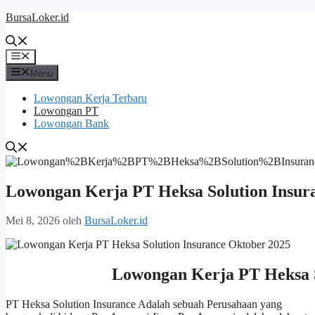
Langsung
BursaLoker.id
ke
isi
Menu
Menu
Lowongan Kerja Terbaru
Lowongan PT
Lowongan Bank
Lowongan Kerja PT Heksa Solution Insur
Mei 8, 2026
oleh
BursaLoker.id
Lowongan Kerja PT Heksa S
PT Heksa Solution Insurance Adalah sebuah Perusahaan yang