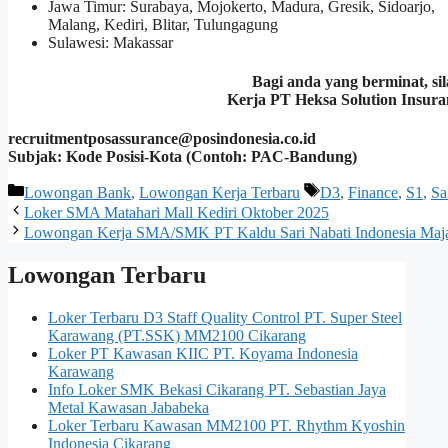
Jawa Timur: Surabaya, Mojokerto, Madura, Gresik, Sidoarjo,
Malang, Kediri, Blitar, Tulungagung
Sulawesi: Makassar
Bagi anda yang berminat, s
Kerja PT Heksa Solution Insuran
recruitmentposassurance@posindonesia.co.id
Subjak: Kode Posisi-Kota (Contoh: PAC-Bandung)
Kategori
Tag
Lowongan Bank
,
Lowongan Kerja Terbaru
D3
,
Finance
,
S1
,
Sa
Loker SMA Matahari Mall Kediri Oktober 2025
Lowongan Kerja SMA/SMK PT Kaldu Sari Nabati Indonesia Maja
Lowongan Terbaru
Loker Terbaru D3 Staff Quality Control PT. Super Steel
Karawang (PT.SSK) MM2100 Cikarang
Loker PT Kawasan KIIC PT. Koyama Indonesia
Karawang
Info Loker SMK Bekasi Cikarang PT. Sebastian Jaya
Metal Kawasan Jababeka
Loker Terbaru Kawasan MM2100 PT. Rhythm Kyoshin
Indonesia Cikarang