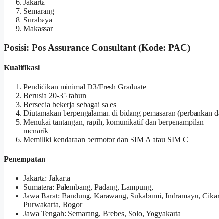
Jakarta
Semarang
Surabaya
Makassar
Posisi: Pos Assurance Consultant (Kode: PAC)
Kualifikasi
Pendidikan minimal D3/Fresh Graduate
Berusia 20-35 tahun
Bersedia bekerja sebagai sales
Diutamakan berpengalaman di bidang pemasaran (perbankan da
Menukai tantangan, rapih, komunikatif dan berpenampilan
menarik
Memiliki kendaraan bermotor dan SIM A atau SIM C
Penempatan
Jakarta: Jakarta
Sumatera: Palembang, Padang, Lampung,
Jawa Barat: Bandung, Karawang, Sukabumi, Indramayu, Cikar
Purwakarta, Bogor
Jawa Tengah: Semarang, Brebes, Solo, Yogyakarta