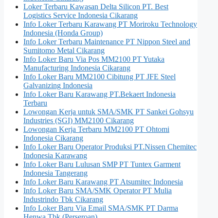
Loker Terbaru Kawasan Delta Silicon PT. Best
Logistics Service Indonesia Cikarang
Info Loker Terbaru Karawang PT Moriroku Technology
Indonesia (Honda Group)
Info Loker Terbaru Maintenance PT Nippon Steel and
Sumitomo Metal Cikarang
Info Loker Baru Via Pos MM2100 PT Yutaka
Manufacturing Indonesia Cikarang
Info Loker Baru MM2100 Cibitung PT JFE Steel
Galvanizing Indonesia
Info Loker Baru Karawang PT.Bekaert Indonesia
Terbaru
Lowongan Kerja untuk SMA/SMK PT Sankei Gohsyu
Industries (SGI) MM2100 Cikarang
Lowongan Kerja Terbaru MM2100 PT Ohtomi
Indonesia Cikarang
Info Loker Baru Operator Produksi PT.Nissen Chemitec
Indonesia Karawang
Info Loker Baru Lulusan SMP PT Tuntex Garment
Indonesia Tangerang
Info Loker Baru Karawang PT Atsumitec Indonesia
Info Loker Baru SMA/SMK Operator PT Mulia
Industrindo Tbk Cikarang
Info Loker Baru Via Email SMA/SMK PT Darma
Henwa Tbk (Perseroan)