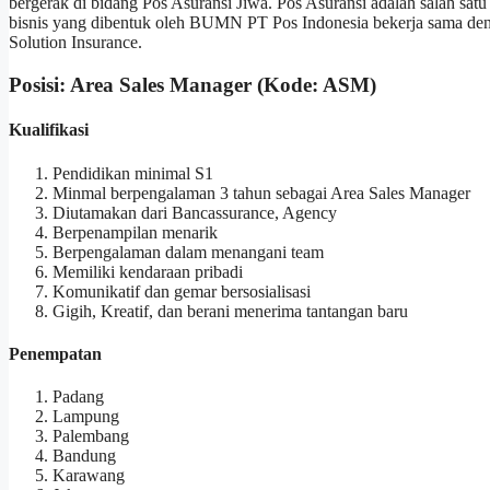
bergerak di bidang Pos Asuransi Jiwa. Pos Asuransi adalah salah satu
bisnis yang dibentuk oleh BUMN PT Pos Indonesia bekerja sama d
Solution Insurance.
Posisi: Area Sales Manager (Kode: ASM)
Kualifikasi
Pendidikan minimal S1
Minmal berpengalaman 3 tahun sebagai Area Sales Manager
Diutamakan dari Bancassurance, Agency
Berpenampilan menarik
Berpengalaman dalam menangani team
Memiliki kendaraan pribadi
Komunikatif dan gemar bersosialisasi
Gigih, Kreatif, dan berani menerima tantangan baru
Penempatan
Padang
Lampung
Palembang
Bandung
Karawang