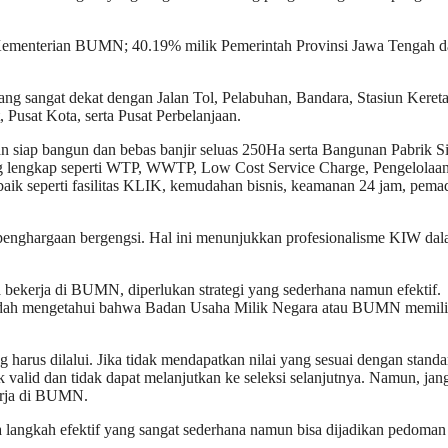
 Kementerian BUMN; 40.19% milik Pemerintah Provinsi Jawa Tengah 
 yang sangat dekat dengan Jalan Tol, Pelabuhan, Bandara, Stasiun Keret
 Pusat Kota, serta Pusat Perbelanjaan.
n siap bangun dan bebas banjir seluas 250Ha serta Bangunan Pabrik S
g lengkap seperti WTP, WWTP, Low Cost Service Charge, Pengelolaa
rbaik seperti fasilitas KLIK, kemudahan bisnis, keamanan 24 jam, pem
 penghargaan bergengsi. Hal ini menunjukkan profesionalisme KIW da
bekerja di BUMN, diperlukan strategi yang sederhana namun efektif.
 sudah mengetahui bahwa Badan Usaha Milik Negara atau BUMN memili
 harus dilalui. Jika tidak mendapatkan nilai yang sesuai dengan stand
k valid dan tidak dapat melanjutkan ke seleksi selanjutnya. Namun, jan
kerja di BUMN.
langkah efektif yang sangat sederhana namun bisa dijadikan pedoman