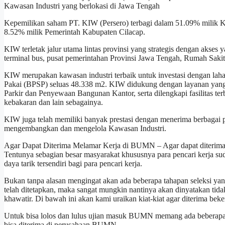
Kawasan Industri yang berlokasi di Jawa Tengah
Kepemilikan saham PT. KIW (Persero) terbagi dalam 51.09% milik
8.52% milik Pemerintah Kabupaten Cilacap.
KIW terletak jalur utama lintas provinsi yang strategis dengan akses
terminal bus, pusat pemerintahan Provinsi Jawa Tengah, Rumah Sakit,
KIW merupakan kawasan industri terbaik untuk investasi dengan laha
Pakai (BPSP) seluas 48.338 m2. KIW didukung dengan layanan yan
Parkir dan Penyewaan Bangunan Kantor, serta dilengkapi fasilitas te
kebakaran dan lain sebagainya.
KIW juga telah memiliki banyak prestasi dengan menerima berbagai
mengembangkan dan mengelola Kawasan Industri.
Agar Dapat Diterima Melamar Kerja di BUMN – Agar dapat diterima 
Tentunya sebagian besar masyarakat khususnya para pencari kerja
daya tarik tersendiri bagi para pencari kerja.
Bukan tanpa alasan mengingat akan ada beberapa tahapan seleksi yang
telah ditetapkan, maka sangat mungkin nantinya akan dinyatakan tida
khawatir. Di bawah ini akan kami uraikan kiat-kiat agar diterima be
Untuk bisa lolos dan lulus ujian masuk BUMN memang ada beberapa 
bisa diterima di perusahaan BUMN.