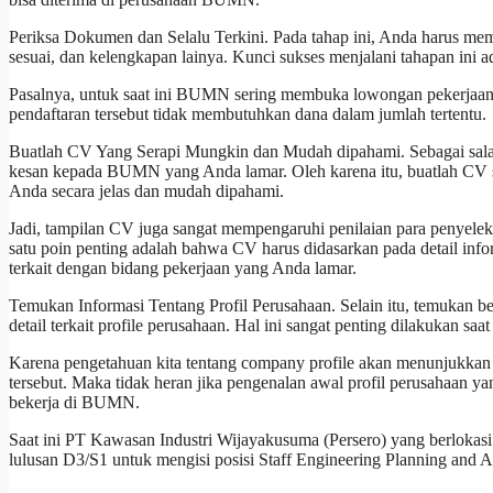
Periksa Dokumen dan Selalu Terkini. Pada tahap ini, Anda harus m
sesuai, dan kelengkapan lainya. Kunci sukses menjalani tahapan ini
Pasalnya, untuk saat ini BUMN sering membuka lowongan pekerjaa
pendaftaran tersebut tidak membutuhkan dana dalam jumlah tertentu.
Buatlah CV Yang Serapi Mungkin dan Mudah dipahami. Sebagai salah
kesan kepada BUMN yang Anda lamar. Oleh karena itu, buatlah CV se
Anda secara jelas dan mudah dipahami.
Jadi, tampilan CV juga sangat mempengaruhi penilaian para penyeleks
satu poin penting adalah bahwa CV harus didasarkan pada detail infor
terkait dengan bidang pekerjaan yang Anda lamar.
Temukan Informasi Tentang Profil Perusahaan. Selain itu, temukan be
detail terkait profile perusahaan. Hal ini sangat penting dilakukan s
Karena pengetahuan kita tentang company profile akan menunjukkan 
tersebut. Maka tidak heran jika pengenalan awal profil perusahaan ya
bekerja di BUMN.
Saat ini PT Kawasan Industri Wijayakusuma (Persero) yang berlokas
lulusan D3/S1 untuk mengisi posisi Staff Engineering Planning and A