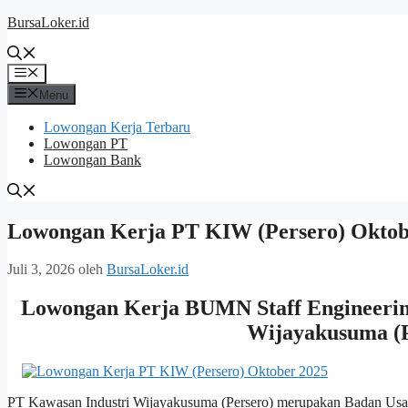
Langsung
BursaLoker.id
ke
isi
Menu
Menu
Lowongan Kerja Terbaru
Lowongan PT
Lowongan Bank
Lowongan Kerja PT KIW (Persero) Oktob
Juli 3, 2026
oleh
BursaLoker.id
Lowongan Kerja BUMN Staff Engineering
Wijayakusuma (P
PT Kawasan Industri Wijayakusuma (Persero) merupakan Badan Usah