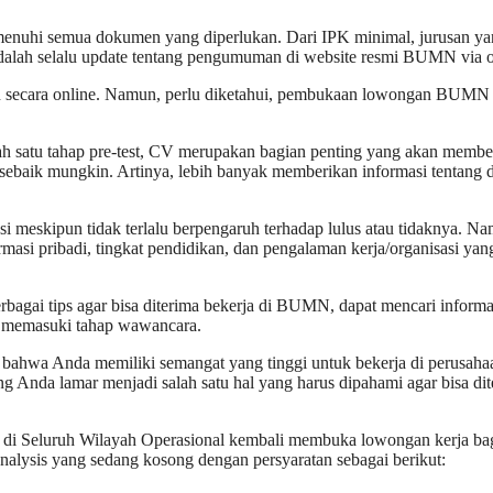
emenuhi semua dokumen yang diperlukan. Dari IPK minimal, jurusan y
 adalah selalu update tentang pengumuman di website resmi BUMN via o
n secara online. Namun, perlu diketahui, pembukaan lowongan BUMN
 satu tahap pre-test, CV merupakan bagian penting yang akan membe
baik mungkin. Artinya, lebih banyak memberikan informasi tentang d
i meskipun tidak terlalu berpengaruh terhadap lulus atau tidaknya. N
masi pribadi, tingkat pendidikan, dan pengalaman kerja/organisasi yan
rbagai tips agar bisa diterima bekerja di BUMN, dapat mencari informa
aat memasuki tahap wawancara.
bahwa Anda memiliki semangat yang tinggi untuk bekerja di perusaha
ng Anda lamar menjadi salah satu hal yang harus dipahami agar bisa di
i di Seluruh Wilayah Operasional kembali membuka lowongan kerja ba
nalysis yang sedang kosong dengan persyaratan sebagai berikut: