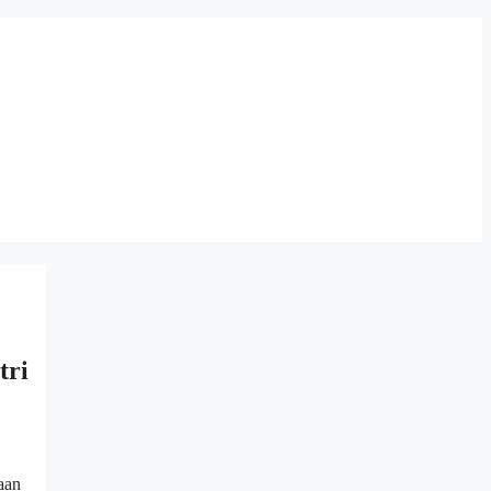
tri
aan