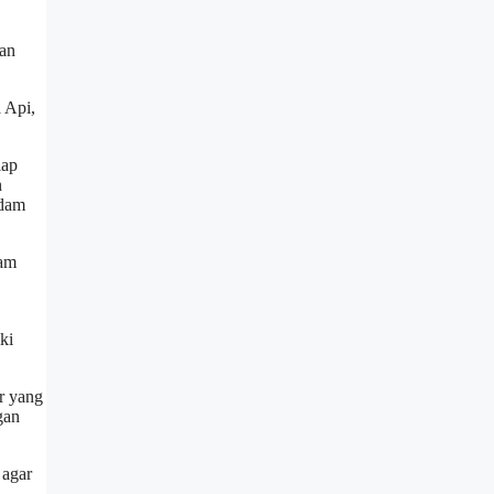
dan
a Api,
iap
n
adam
lam
ki
ar yang
gan
 agar