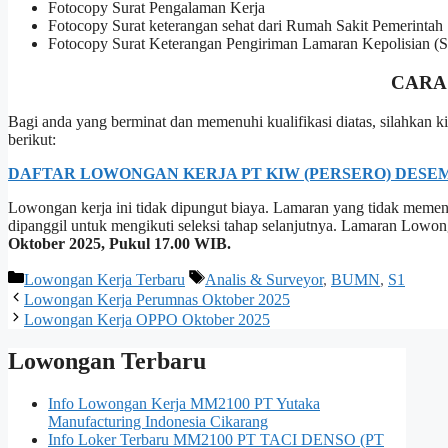
Fotocopy Surat Pengalaman Kerja
Fotocopy Surat keterangan sehat dari Rumah Sakit Pemerintah
Fotocopy Surat Keterangan Pengiriman Lamaran Kepolisian 
CARA
Bagi anda yang berminat dan memenuhi kualifikasi diatas, silahkan
berikut:
DAFTAR LOWONGAN KERJA PT KIW (PERSERO) DESEM
Lowongan kerja ini tidak dipungut biaya. Lamaran yang tidak memenuh
dipanggil untuk mengikuti seleksi tahap selanjutnya. Lamaran Lowo
Oktober 2025, Pukul
17.00 WIB
.
Kategori
Tag
Lowongan Kerja Terbaru
Analis & Surveyor
,
BUMN
,
S1
Lowongan Kerja Perumnas Oktober 2025
Lowongan Kerja OPPO Oktober 2025
Lowongan Terbaru
Info Lowongan Kerja MM2100 PT Yutaka
Manufacturing Indonesia Cikarang
Info Loker Terbaru MM2100 PT TACI DENSO (PT