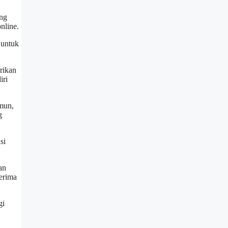
ang
nline.
 untuk
rikan
iri
amun,
g
si
an
terima
gi