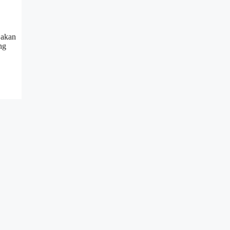
 akan
ng