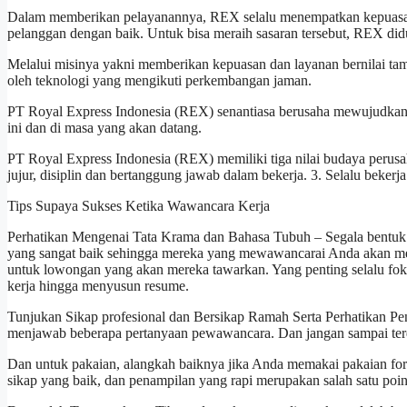
Dalam memberikan pelayanannya, REX selalu menempatkan kepuasan
pelanggan dengan baik. Untuk bisa meraih sasaran tersebut, REX d
Melalui misinya yakni memberikan kepuasan dan layanan bernilai t
oleh teknologi yang mengikuti perkembangan jaman.
PT Royal Express Indonesia (REX) senantiasa berusaha mewujudkan vi
ini dan di masa yang akan datang.
PT Royal Express Indonesia (REX) memiliki tiga nilai budaya perusah
jujur, disiplin dan bertanggung jawab dalam bekerja. 3. Selalu beke
Tips Supaya Sukses Ketika Wawancara Kerja
Perhatikan Mengenai Tata Krama dan Bahasa Tubuh – Segala bentuk b
yang sangat baik sehingga mereka yang mewawancarai Anda akan mer
untuk lowongan yang akan mereka tawarkan. Yang penting selalu fok
kerja hingga menyusun resume.
Tunjukan Sikap profesional dan Bersikap Ramah Serta Perhatikan Pen
menjawab beberapa pertanyaan pewawancara. Dan jangan sampai terde
Dan untuk pakaian, alangkah baiknya jika Anda memakai pakaian form
sikap yang baik, dan penampilan yang rapi merupakan salah satu po