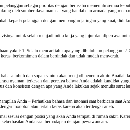
 pelanggan sebagai prioritas dengan berusaha memenuhi semua kebu
idukung oleh sumber daya manusia yang handal dan armada yang memad
ambah kepada pelanggan dengan membangun jaringan yang kuat, diduk
sinya untuk selalu menjadi mitra kerja yang jujur dan dipercaya untu
aan yakni: 1. Selalu mencari tahu apa yang dibutuhkan pelanggan. 2. 
rja keras, berkomitmen dalam bertindak dan tidak mudah menyerah.
ahasa tubuh dan sopan santun akan menjadi penentu akhir. Buatlah k
asa nyaman, terkesan dan percaya bahwa Anda adalah kandidat yang 
us dan konsisten dengan apa yang Anda lakukan sejak menulis surat l
ampilan Anda – Perhatikan bahasa dan intonasi saat berbicara saat An
ngar monoton atau terlalu keras karena akan terdengar aneh.
al sesuai dengan posisi yang akan Anda tempati di rumah sakit. Kare
in keberhasilan Anda saat berhadapan dengan pewawancara.