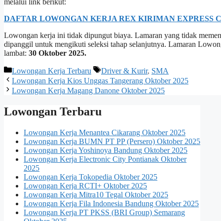
melalui link berikut:
DAFTAR LOWONGAN KERJA REX KIRIMAN EXPRESS C
Lowongan kerja ini tidak dipungut biaya. Lamaran yang tidak memenuh
dipanggil untuk mengikuti seleksi tahap selanjutnya. Lamaran Lowo
lambat:
30 Oktober 2025.
Kategori
Tag
Lowongan Kerja Terbaru
Driver & Kurir
,
SMA
Lowongan Kerja Kios Unggas Tangerang Oktober 2025
Lowongan Kerja Magang Danone Oktober 2025
Lowongan Terbaru
Lowongan Kerja Menantea Cikarang Oktober 2025
Lowongan Kerja BUMN PT PP (Persero) Oktober 2025
Lowongan Kerja Yoshinoya Bandung Oktober 2025
Lowongan Kerja Electronic City Pontianak Oktober
2025
Lowongan Kerja Tokopedia Oktober 2025
Lowongan Kerja RCTI+ Oktober 2025
Lowongan Kerja Mitra10 Tegal Oktober 2025
Lowongan Kerja Fila Indonesia Bandung Oktober 2025
Lowongan Kerja PT PKSS (BRI Group) Semarang