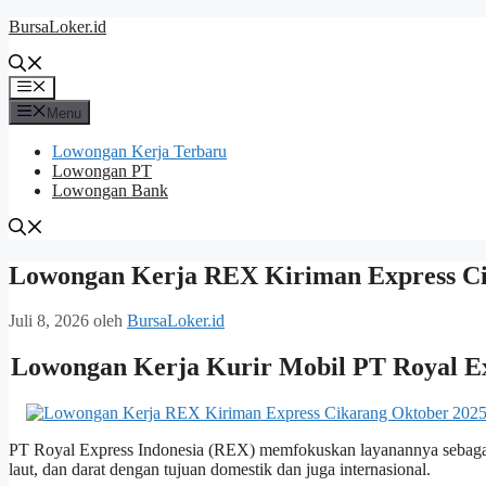
Langsung
BursaLoker.id
ke
isi
Menu
Menu
Lowongan Kerja Terbaru
Lowongan PT
Lowongan Bank
Lowongan Kerja REX Kiriman Express Ci
Juli 8, 2026
oleh
BursaLoker.id
Lowongan Kerja Kurir Mobil PT Royal Ex
PT Royal Express Indonesia (REX) memfokuskan layanannya sebagai 
laut, dan darat dengan tujuan domestik dan juga internasional.