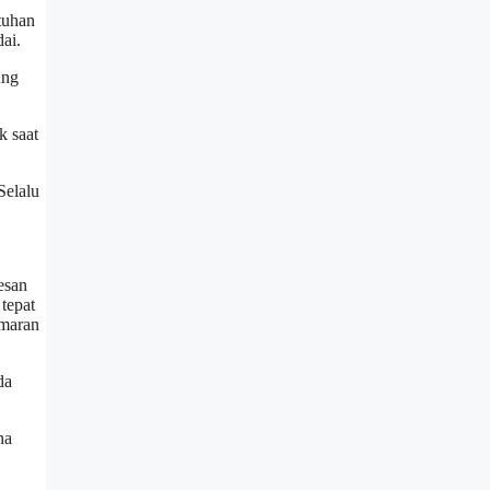
tuhan
ai.
ung
k saat
Selalu
esan
tepat
amaran
da
na