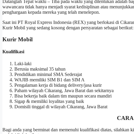
Datanglah Tepat waktu – Tiba pada waktu yang ditentukan adalah ba
wawancara tidak hanya menjadi syarat kedisiplinan atau menunjukkan
penghargaan kepada mereka yang telah menelepon.
Saat ini PT Royal Express Indonesia (REX) yang berlokasi di Cikar
Kurir Mobil yang sedang kosong dengan persyaratan sebagai berikut:
Kurir Mobil
Kualifikasi
Laki-laki
Berusia maksimal 35 tahun
Pendidikan minimal SMA Sederajat
WAJIB memiliki SIM B1 dan SIM A
Pengalaman kerja di bidang delivery/jasa kurir
Paham wilayah Cikarang, Jawa Barat dan sekitarnya
Bisa bekerja baik dalam tim maupun secara mandiri
Sigap & memiliki loyalitas yang baik
Domisili tinggal di wilayah Cikarang, Jawa Barat
CARA
Bagi anda yang berminat dan memenuhi kualifikasi diatas, silahka