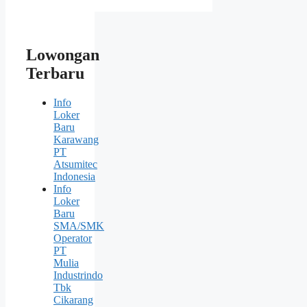
Lowongan
Terbaru
Info
Loker
Baru
Karawang
PT
Atsumitec
Indonesia
Info
Loker
Baru
SMA/SMK
Operator
PT
Mulia
Industrindo
Tbk
Cikarang