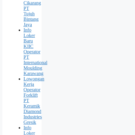
Cikarang
PT
Tujuh
Bintang
Jaya
Info
Loker
Baru
KIIC
Operator
PT
International
Moulding
Karawang
Lowongan
Kerja
Operator
Forklift
PT
Keramik
Diamond
Industries
Gresik
Info
Loker