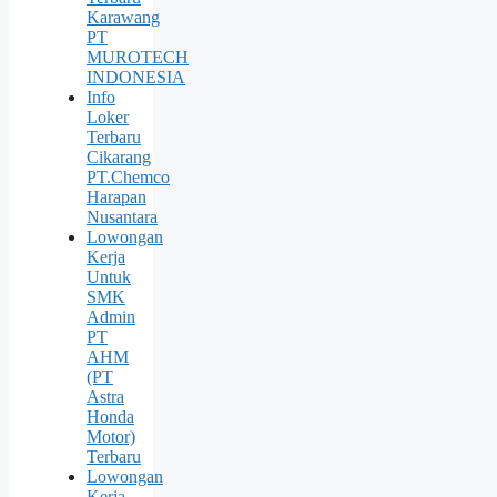
Karawang
PT
MUROTECH
INDONESIA
Info
Loker
Terbaru
Cikarang
PT.Chemco
Harapan
Nusantara
Lowongan
Kerja
Untuk
SMK
Admin
PT
AHM
(PT
Astra
Honda
Motor)
Terbaru
Lowongan
Kerja