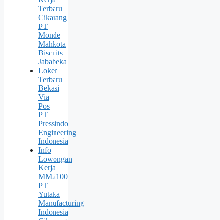
Terbaru
Cikarang
PT
Monde
Mahkota
Biscuits
Jababeka
Loker
Terbaru
Bekasi
Via
Pos
PT
Pressindo
Engineering
Indonesia
Info
Lowongan
Kerja
MM2100
PT
Yutaka
Manufacturing
Indonesia