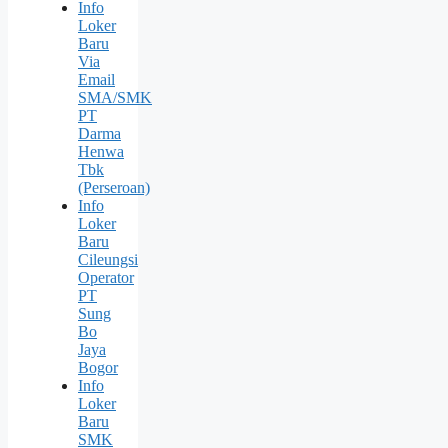
Info
Loker
Baru
Via
Email
SMA/SMK
PT
Darma
Henwa
Tbk
(Perseroan)
Info
Loker
Baru
Cileungsi
Operator
PT
Sung
Bо
Jaya
Bogor
Info
Loker
Baru
SMK