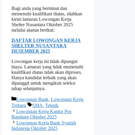
Bagi anda yang berminat dan
memenuhi kualifikasi diatas, silahkan
kirim lamaran Lowongan Kerja
Shelter Nusantara Oktober 2025
melalui alamat berikut:
DAFTAR LOWONGAN KERJA
SHELTER NUSANTARA
DESEMBER 2025
Lowongan kerja ini tidak dipungut
biaya. Lamaran yang tidak memenuhi
kualifikasi diatas tidak akan diproses.
Hanya kandidat terbaik yang akan
dipanggil untuk mengikuti seleksi
tahap selanjutnya.
Kategori
Lowongan Bank
,
Lowongan Kerja
Tag
Terbaru
SMA
,
Teknik
Lowongan Kerja Kantor Pos
Bandung Oktober 2025
Lowongan Kerja Bank Syariah
Indonesia Oktober 2025