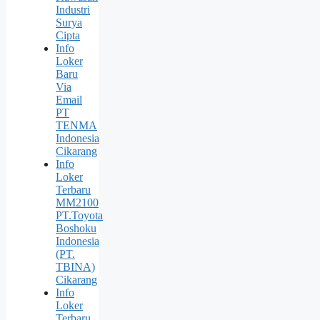
Industri
Surya
Cipta
Info
Loker
Baru
Via
Email
PT
TENMA
Indonesia
Cikarang
Info
Loker
Terbaru
MM2100
PT.Toyota
Boshoku
Indonesia
(PT.
TBINA)
Cikarang
Info
Loker
Terbaru