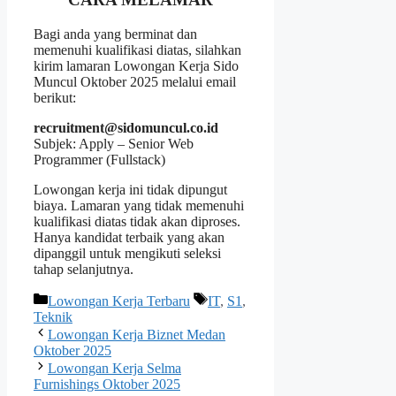
Bagi anda yang berminat dan
memenuhi kualifikasi diatas, silahkan
kirim lamaran Lowongan Kerja Sido
Muncul Oktober 2025 melalui email
berikut:
recruitment@sidomuncul.co.id
Subjek: Apply – Senior Web
Programmer (Fullstack)
Lowongan kerja ini tidak dipungut
biaya. Lamaran yang tidak memenuhi
kualifikasi diatas tidak akan diproses.
Hanya kandidat terbaik yang akan
dipanggil untuk mengikuti seleksi
tahap selanjutnya.
Kategori
Tag
Lowongan Kerja Terbaru
IT
,
S1
,
Teknik
Lowongan Kerja Biznet Medan
Oktober 2025
Lowongan Kerja Selma
Furnishings Oktober 2025