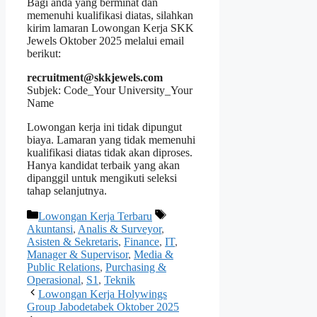
Bagi anda yang berminat dan
memenuhi kualifikasi diatas, silahkan
kirim lamaran Lowongan Kerja SKK
Jewels Oktober 2025 melalui email
berikut:
recruitment@skkjewels.com
Subjek: Code_Your University_Your
Name
Lowongan kerja ini tidak dipungut
biaya. Lamaran yang tidak memenuhi
kualifikasi diatas tidak akan diproses.
Hanya kandidat terbaik yang akan
dipanggil untuk mengikuti seleksi
tahap selanjutnya.
Kategori
Tag
Lowongan Kerja Terbaru
Akuntansi
,
Analis & Surveyor
,
Asisten & Sekretaris
,
Finance
,
IT
,
Manager & Supervisor
,
Media &
Public Relations
,
Purchasing &
Operasional
,
S1
,
Teknik
Lowongan Kerja Holywings
Group Jabodetabek Oktober 2025