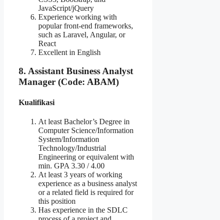
JavaScript/jQuery
Experience working with
popular front-end frameworks,
such as Laravel, Angular, or
React
Excellent in English
8. Assistant Business Analyst
Manager (Code: ABAM)
Kualifikasi
At least Bachelor’s Degree in
Computer Science/Information
System/Information
Technology/Industrial
Engineering or equivalent with
min. GPA 3.30 / 4.00
At least 3 years of working
experience as a business analyst
or a related field is required for
this position
Has experience in the SDLC
process of a project and