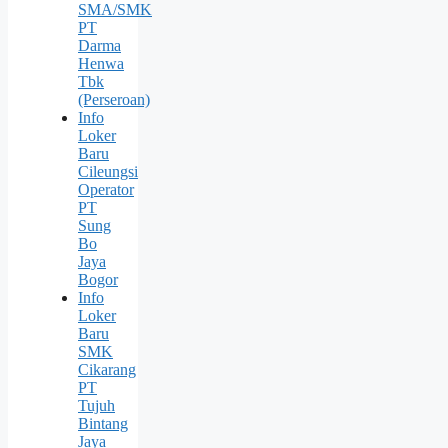
SMA/SMK
PT
Darma
Henwa
Tbk
(Perseroan)
Info
Loker
Baru
Cileungsi
Operator
PT
Sung
Bо
Jaya
Bogor
Info
Loker
Baru
SMK
Cikarang
PT
Tujuh
Bintang
Jaya