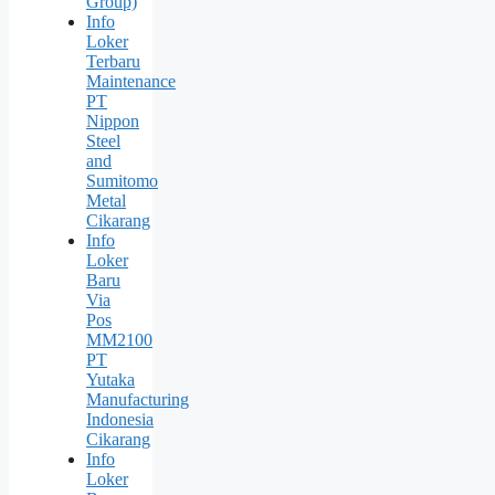
Group)
Info
Loker
Terbaru
Maintenance
PT
Nippon
Steel
and
Sumitomo
Metal
Cikarang
Info
Loker
Baru
Via
Pos
MM2100
PT
Yutaka
Manufacturing
Indonesia
Cikarang
Info
Loker