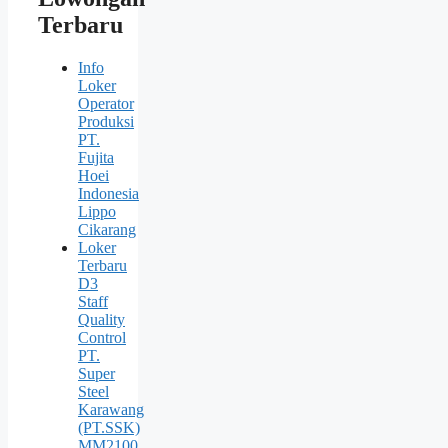
Terbaru
Info
Loker
Operator
Produksi
PT.
Fujita
Hoei
Indonesia
Lippo
Cikarang
Loker
Terbaru
D3
Staff
Quality
Control
PT.
Super
Steel
Karawang
(PT.SSK)
MM2100