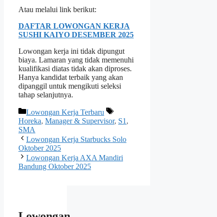
Atau melalui link berikut:
DAFTAR LOWONGAN KERJA
SUSHI KAIYO DESEMBER 2025
Lowongan kerja ini tidak dipungut
biaya. Lamaran yang tidak memenuhi
kualifikasi diatas tidak akan diproses.
Hanya kandidat terbaik yang akan
dipanggil untuk mengikuti seleksi
tahap selanjutnya.
Kategori
Tag
Lowongan Kerja Terbaru
Horeka
,
Manager & Supervisor
,
S1
,
SMA
Lowongan Kerja Starbucks Solo
Oktober 2025
Lowongan Kerja AXA Mandiri
Bandung Oktober 2025
Lowongan