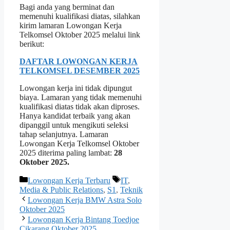
Bagi anda yang berminat dan
memenuhi kualifikasi diatas, silahkan
kirim lamaran Lowongan Kerja
Telkomsel Oktober 2025 melalui link
berikut:
DAFTAR LOWONGAN KERJA
TELKOMSEL DESEMBER 2025
Lowongan kerja ini tidak dipungut
biaya. Lamaran yang tidak memenuhi
kualifikasi diatas tidak akan diproses.
Hanya kandidat terbaik yang akan
dipanggil untuk mengikuti seleksi
tahap selanjutnya. Lamaran
Lowongan Kerja Telkomsel Oktober
2025 diterima paling lambat:
28
Oktober 2025.
Kategori
Tag
Lowongan Kerja Terbaru
IT
,
Media & Public Relations
,
S1
,
Teknik
Lowongan Kerja BMW Astra Solo
Oktober 2025
Lowongan Kerja Bintang Toedjoe
Cikarang Oktober 2025