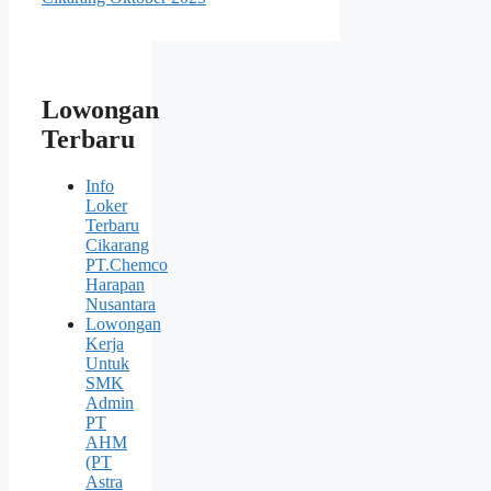
Lowongan
Terbaru
Info
Loker
Terbaru
Cikarang
PT.Chemco
Harapan
Nusantara
Lowongan
Kerja
Untuk
SMK
Admin
PT
AHM
(PT
Astra