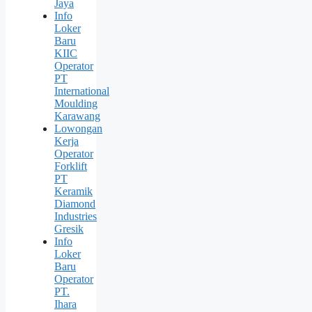
Jaya
Info
Loker
Baru
KIIC
Operator
PT
International
Moulding
Karawang
Lowongan
Kerja
Operator
Forklift
PT
Keramik
Diamond
Industries
Gresik
Info
Loker
Baru
Operator
PT.
Ihara