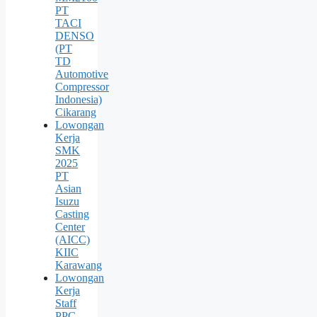
PT
TACI
DENSO
(PT
TD
Automotive
Compressor
Indonesia)
Cikarang
Lowongan
Kerja
SMK
2025
PT
Asian
Isuzu
Casting
Center
(AICC)
KIIC
Karawang
Lowongan
Kerja
Staff
PPC