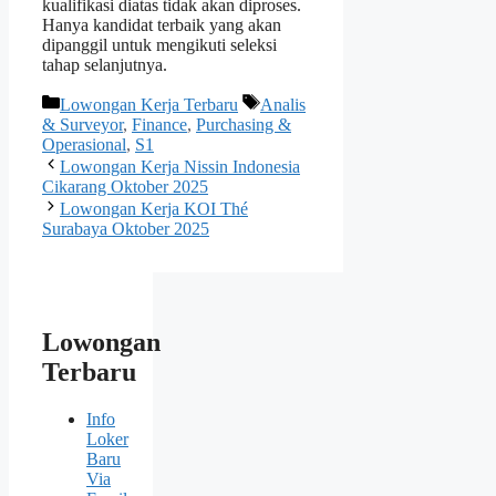
kualifikasi diatas tidak akan diproses.
Hanya kandidat terbaik yang akan
dipanggil untuk mengikuti seleksi
tahap selanjutnya.
Kategori
Tag
Lowongan Kerja Terbaru
Analis
& Surveyor
,
Finance
,
Purchasing &
Operasional
,
S1
Lowongan Kerja Nissin Indonesia
Cikarang Oktober 2025
Lowongan Kerja KOI Thé
Surabaya Oktober 2025
Lowongan
Terbaru
Info
Loker
Baru
Via