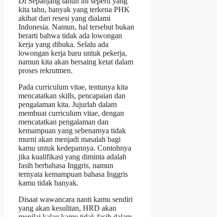
Di Sepanjang tahun ini seperti yang
kita tahu, banyak yang terkena PHK
akibat dari resesi yang dialami
Indonesia. Namun, hal tersebut bukan
berarti bahwa tidak ada lowongan
kerja yang dibuka. Selalu ada
lowongan kerja baru untuk pekerja,
namun kita akan bersaing ketat dalam
proses rekrutmen.
Pada curriculum vitae, tentunya kita
mencatatkan skills, pencapaian dan
pengalaman kita. Jujurlah dalam
membuat curriculum vitae, dengan
mencatatkan pengalaman dan
kemampuan yang sebenarnya tidak
murni akan menjadi masalah bagi
kamu untuk kedepannya. Contohnya
jika kualifikasi yang diminta adalah
fasih berbahasa Inggris, namun
ternyata kemampuan bahasa Inggris
kamu tidak banyak.
Disaat wawancara nanti kamu sendiri
yang akan kesulitan, HRD akan
menilai kalau kamu tidak fasih dalam