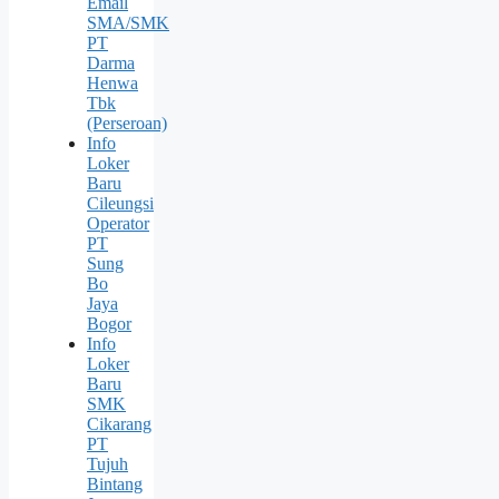
Email
SMA/SMK
PT
Darma
Henwa
Tbk
(Perseroan)
Info
Loker
Baru
Cileungsi
Operator
PT
Sung
Bо
Jaya
Bogor
Info
Loker
Baru
SMK
Cikarang
PT
Tujuh
Bintang