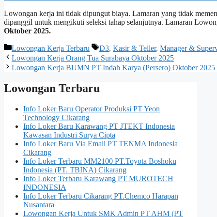
Lowongan kerja ini tidak dipungut biaya. Lamaran yang tidak memenuh
dipanggil untuk mengikuti seleksi tahap selanjutnya. Lamaran Lowo
Oktober 2025.
Kategori
Tag
Lowongan Kerja Terbaru
D3
,
Kasir & Teller
,
Manager & Superv
Lowongan Kerja Orang Tua Surabaya Oktober 2025
Lowongan Kerja BUMN PT Indah Karya (Persero) Oktober 2025
Lowongan Terbaru
Info Loker Baru Operator Produksi PT Yeon
Technology Cikarang
Info Loker Baru Karawang PT JTEKT Indonesia
Kawasan Industri Surya Cipta
Info Loker Baru Via Email PT TENMA Indonesia
Cikarang
Info Loker Terbaru MM2100 PT.Toyota Boshoku
Indonesia (PT. TBINA) Cikarang
Info Loker Terbaru Karawang PT MUROTECH
INDONESIA
Info Loker Terbaru Cikarang PT.Chemco Harapan
Nusantara
Lowongan Kerja Untuk SMK Admin PT AHM (PT