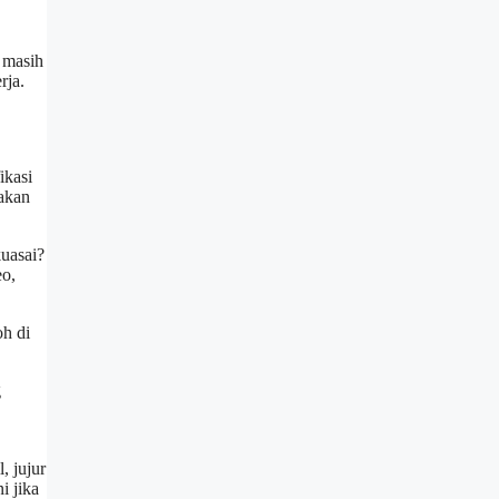
 masih
rja.
ikasi
akan
uasai?
eo,
oh di
g
 jujur
i jika