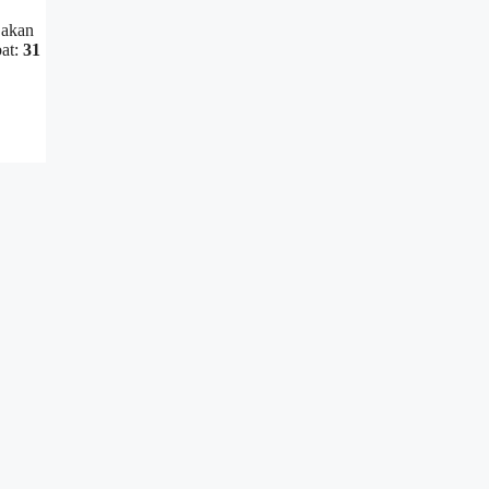
 akan
bat:
31