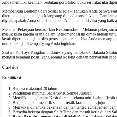
Anda memiliki keahlian. Sertakan portofolio, bukti sertifikat jika dipe
Membangun Branding dari Sosial Media – Tahukah Anda bahwa saa
diterima dengan mengecek langsung di media sosial Anda. Cara lain
digital, apakah Anda siap dan apakah Anda memiliki citra yang baik a
Melamar Pekerjaan berdasarkan Rekomendasi – Melamar pekerjaan atas
masuk kerja karena orang dalam. Rekomendasi ini dimaksudkan unt
layak dipertimbangkan oleh perusahaan terkait. Jika Anda memang m
untuk bekerja di tempat yang Anda inginkan.
Saat ini PT Toys Kingdom Indonesia yang berlokasi di Jakarta Se
mengisi beragam posisi yang sedang kosong dengan persyaratan sebag
Cashier
Kualifikasi
Berusia maksimal 28 tahun
Pendidikan minimal SMA/SMK Semua Jurusan
Memiliki pengalaman Kasir di retail selama min 1 tahun (lebih
Berpenampilan menarik standar retail, komunikatif, jujur
Menyukai dinamika pekerjaan dengan target, achievement penju
Bersedia bekerja dengan Shift Time dan masuk kerja di hari Sab
Bersedia untuk penempatan di Mall Kokas, Jakarta Selata