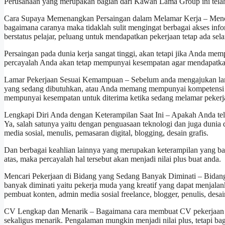
Perusahaan yang merupakan bagian dari Kawan Lama Group ini telah
Cara Supaya Memenangkan Persaingan dalam Melamar Kerja – Mencar
bagaimana caranya maka tidaklah sulit mengingat berbagai akses in
berstatus pelajar, peluang untuk mendapatkan pekerjaan tetap ada 
Persaingan pada dunia kerja sangat tinggi, akan tetapi jika Anda m
percayalah Anda akan tetap mempunyai kesempatan agar mendapatk
Lamar Pekerjaan Sesuai Kemampuan – Sebelum anda mengajukan lama
yang sedang dibutuhkan, atau Anda memang mempunyai kompetensi u
mempunyai kesempatan untuk diterima ketika sedang melamar pekerj
Lengkapi Diri Anda dengan Keterampilan Saat Ini – Apakah Anda tel
Ya, salah satunya yaitu dengan penguasaan teknologi dan juga dunia d
media sosial, menulis, pemasaran digital, blogging, desain grafis.
Dan berbagai keahlian lainnya yang merupakan keterampilan yang ba
atas, maka percayalah hal tersebut akan menjadi nilai plus buat anda.
Mencari Pekerjaan di Bidang yang Sedang Banyak Diminati – Bidang 
banyak diminati yaitu pekerja muda yang kreatif yang dapat menjalan
pembuat konten, admin media sosial freelance, blogger, penulis, desai
CV Lengkap dan Menarik – Bagaimana cara membuat CV pekerjaan ya
​​sekaligus menarik. Pengalaman mungkin menjadi nilai plus, tetapi ba