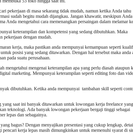
 membuka 53 toko hingga saat ini.
i pekerjaan di masa sekarang tidak mudah, namun ketika Anda tahu
formasi sudah begitu mudah dijangkau. Jangan khawatir, meskipun Anda
selama Anda mengetahui cara memenangkan persaingan dalam melamar ke
empunyai keterampilan dan kompetensi yang sedang dibutuhkan. Maka
an pekerjaan dengan mudah.
ran kerja, maka pastikan anda mempunyai kemampuan seperti kualif
ntuk posisi yang sedang ditawarkan. Dengan hal tersebut maka anda 
aan pada suatu perusahaan.
ah mengetahui mengenai keterampilan apa yang perlu diasah ataupun k
igital marketing. Mempunyai keterampilan seperti editing foto dan vid
nyak dibutuhkan. Ketika anda mempunyai tambahan skill seperti cont
yang saat ini banyak ditawarkan untuk lowongan kerja freelance yan
kan teknologi. Ada banyak lowongan pekerjaan bergaji tinggi sebagai
ner lepas dan sebagainya.
ng bagus? Dengan menyajikan presentasi yang cukup lengkap, detail,
gi pencari kerja lepas masih dimungkinkan untuk memenuhi syarat di sin