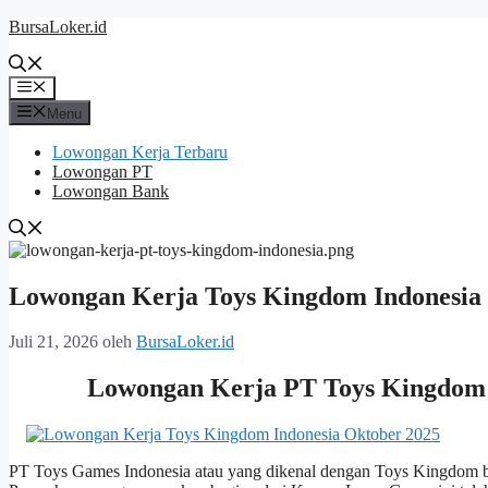
Langsung
BursaLoker.id
ke
isi
Menu
Menu
Lowongan Kerja Terbaru
Lowongan PT
Lowongan Bank
Lowongan Kerja Toys Kingdom Indonesia
Juli 21, 2026
oleh
BursaLoker.id
Lowongan Kerja PT Toys Kingdom I
PT Toys Games Indonesia atau yang dikenal dengan Toys Kingdom be