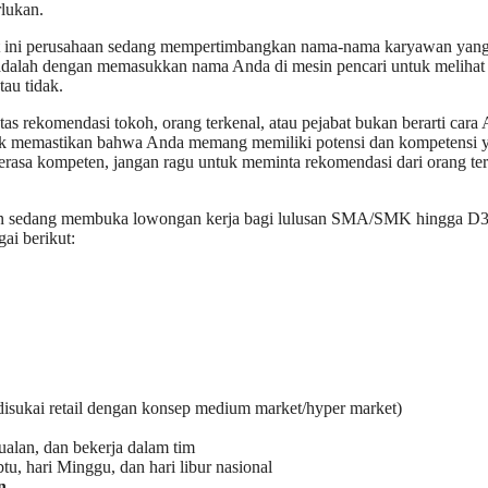
rlukan.
t ini perusahaan sedang mempertimbangkan nama-nama karyawan yan
 adalah dengan memasukkan nama Anda di mesin pencari untuk melihat 
tau tidak.
 rekomendasi tokoh, orang terkenal, atau pejabat bukan berarti cara
uk memastikan bahwa Anda memang memiliki potensi dan kompetensi 
erasa kompeten, jangan ragu untuk meminta rekomendasi dari orang te
latan sedang membuka lowongan kerja bagi lulusan SMA/SMK hingga D3
ai berikut:
 disukai retail dengan konsep medium market/hyper market)
alan, dan bekerja dalam tim
tu, hari Minggu, dan hari libur nasional
n