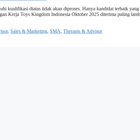
i kualifikasi diatas tidak akan diproses. Hanya kandidat terbaik yang
ngan Kerja Toys Kingdom Indonesia Oktober 2025 diterima paling lam
isor
,
Sales & Marketing
,
SMA
,
Therapis & Advisor