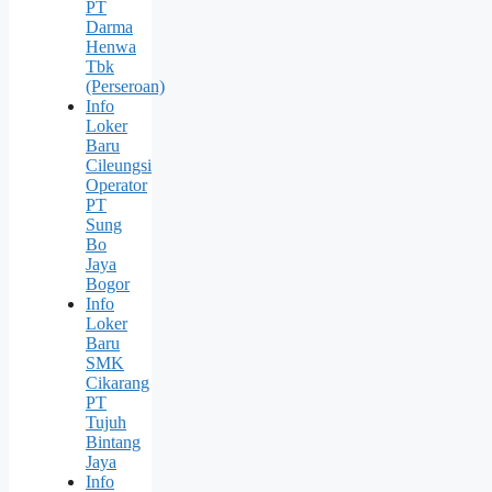
PT
Darma
Henwa
Tbk
(Perseroan)
Info
Loker
Baru
Cileungsi
Operator
PT
Sung
Bо
Jaya
Bogor
Info
Loker
Baru
SMK
Cikarang
PT
Tujuh
Bintang
Jaya
Info