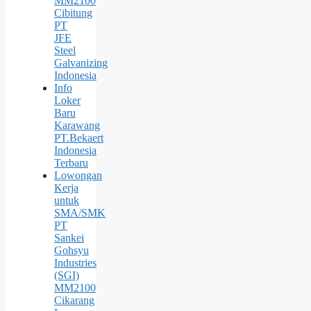
MM2100
Cibitung
PT
JFE
Steel
Galvanizing
Indonesia
Info
Loker
Baru
Karawang
PT.Bekaert
Indonesia
Terbaru
Lowongan
Kerja
untuk
SMA/SMK
PT
Sankei
Gohsyu
Industries
(SGI)
MM2100
Cikarang