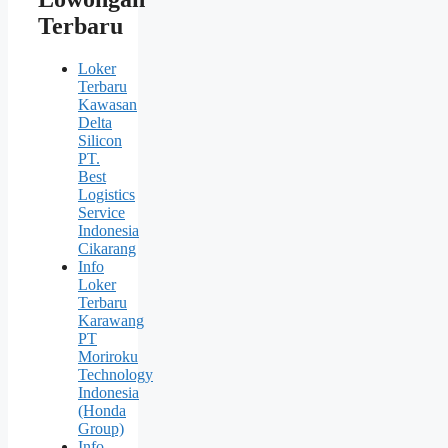
Terbaru
Loker
Terbaru
Kawasan
Delta
Silicon
PT.
Best
Logistics
Service
Indonesia
Cikarang
Info
Loker
Terbaru
Karawang
PT
Moriroku
Technology
Indonesia
(Honda
Group)
Info