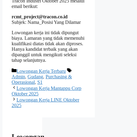
Tracon Industri Oktober 2025 melalui
email berikut:
rcmt_project@tracon.co.id
Subjek: Nama_Posisi Yang Dilamar
Lowongan kerja ini tidak dipungut
biaya. Lamaran yang tidak memenuhi
kualifikasi diatas tidak akan diproses.
Hanya kandidat terbaik yang akan
dipanggil untuk mengikuti seleksi
tahap selanjutnya.
Kategori
Tag
Lowongan Kerja Terbaru
Admin
,
Gudang
,
Purchasing &
Operasional
,
S1
Lowongan Kerja Mantappu Corp
Oktober 2025
Lowongan Kerja LINE Oktober
2025
Lowongan