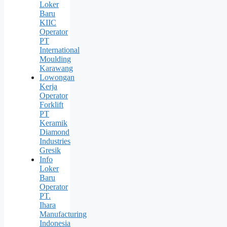
Loker
Baru
KIIC
Operator
PT
International
Moulding
Karawang
Lowongan
Kerja
Operator
Forklift
PT
Keramik
Diamond
Industries
Gresik
Info
Loker
Baru
Operator
PT.
Ihara
Manufacturing
Indonesia