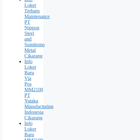
Loker
Terbaru
Maintenance
PT
Nippon
Steel
and
Sumitomo
Metal
Cikarang
Info
Loker
Baru
Via
Pos
MM2100
PT
Yutaka
Manufacturing
Indonesia
Cikarang
Info
Loker
Baru