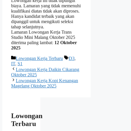
Lowongan kerja ini tidak dipungut
biaya. Lamaran yang tidak memenuhi
kualifikasi diatas tidak akan diproses.
Hanya kandidat terbaik yang akan
dipanggil untuk mengikuti seleksi
tahap selanjutnya.
Lamaran Lowongan Kerja Trans
Studio Mini Malang Oktober 2025
diterima paling lambat:
12 Oktober
2025
Kategori
Tag
Lowongan Kerja Terbaru
D3
,
IT
,
S1
Lowongan Kerja Daikin Cikarang
Oktober 2025
Lowongan Kerja Kopi Kenangan
Magelang Oktober 2025
Lowongan
Terbaru