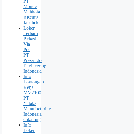
PT
Monde
Mahkota
Biscuits
Jababeka
Loker
Terbaru
Bekasi
Via
Pos
PT
Pressindo
Engineering
Indonesia
Info
Lowongan
Kerja
MM2100
PT
Yutaka
Manufacturing
Indonesia
Cikarang
Info
Loker