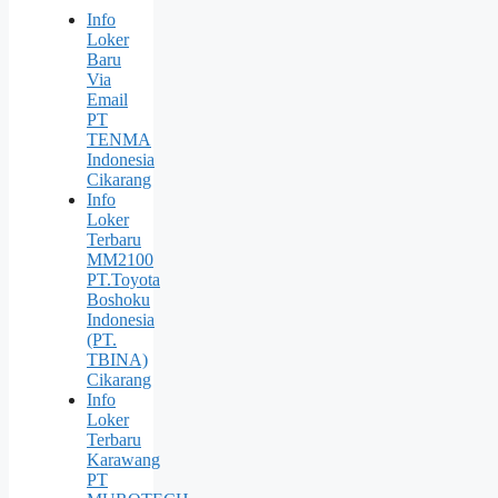
Info
Loker
Baru
Via
Email
PT
TENMA
Indonesia
Cikarang
Info
Loker
Terbaru
MM2100
PT.Toyota
Boshoku
Indonesia
(PT.
TBINA)
Cikarang
Info
Loker
Terbaru
Karawang
PT