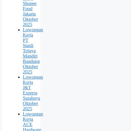
Shopee
Food
Jakarta
Oktober
2025
Lowongan
Kerja
PT
Stanli
Trijaya
Mandiri
Bandung
Oktober
2025
Lowongan
Kerja
J&T
Express
Surabaya
Oktober
2025
Lowongan
Kerja
ACE
Hardware