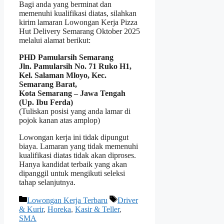
Bagi anda yang berminat dan
memenuhi kualifikasi diatas, silahkan
kirim lamaran Lowongan Kerja Pizza
Hut Delivery Semarang Oktober 2025
melalui alamat berikut:
PHD Pamularsih Semarang
Jln. Pamularsih No. 71 Ruko H1,
Kel. Salaman Mloyo, Kec.
Semarang Barat,
Kota Semarang – Jawa Tengah
(Up. Ibu Ferda)
(Tuliskan posisi yang anda lamar di
pojok kanan atas amplop)
Lowongan kerja ini tidak dipungut
biaya. Lamaran yang tidak memenuhi
kualifikasi diatas tidak akan diproses.
Hanya kandidat terbaik yang akan
dipanggil untuk mengikuti seleksi
tahap selanjutnya.
Kategori
Tag
Lowongan Kerja Terbaru
Driver
& Kurir
,
Horeka
,
Kasir & Teller
,
SMA