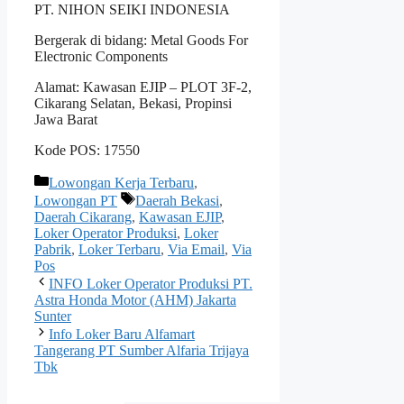
PT. NIHON SEIKI INDONESIA
Bergerak di bidang: Metal Goods For
Electronic Components
Alamat: Kawasan EJIP – PLOT 3F-2,
Cikarang Selatan, Bekasi, Propinsi
Jawa Barat
Kode POS: 17550
Kategori
Lowongan Kerja Terbaru
,
Tag
Lowongan PT
Daerah Bekasi
,
Daerah Cikarang
,
Kawasan EJIP
,
Loker Operator Produksi
,
Loker
Pabrik
,
Loker Terbaru
,
Via Email
,
Via
Pos
INFO Loker Operator Produksi PT.
Astra Honda Motor (AHM) Jakarta
Sunter
Info Loker Baru Alfamart
Tangerang PT Sumber Alfaria Trijaya
Tbk