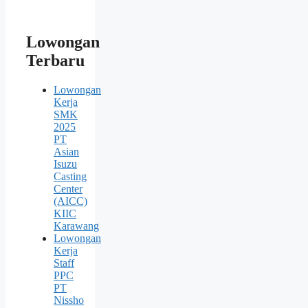
Lowongan
Terbaru
Lowongan
Kerja
SMK
2025
PT
Asian
Isuzu
Casting
Center
(AICC)
KIIC
Karawang
Lowongan
Kerja
Staff
PPC
PT
Nissho