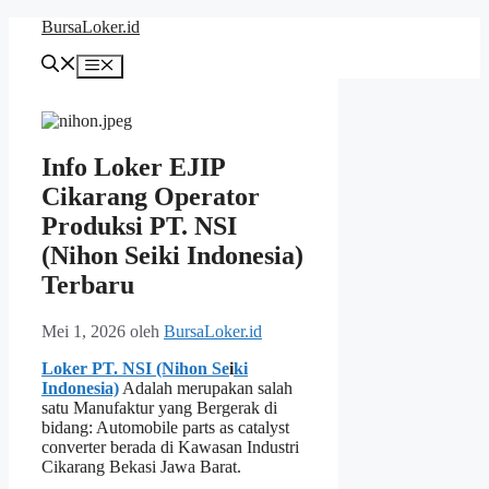
Langsung
BursaLoker.id
ke
isi
Menu
Info Loker EJIP
Cikarang Operator
Produksi PT. NSI
(Nihon Seiki Indonesia)
Terbaru
Mei 1, 2026
oleh
BursaLoker.id
Loker PT. NSI (Nihon Se
i
ki
Indonesia)
Adalah merupakan salah
satu Manufaktur yang Bergerak di
bidang: Automobile parts as catalyst
converter berada di Kawasan Industri
Cikarang Bekasi Jawa Barat.