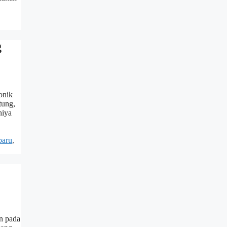
g
onik
tung,
hiya
baru
,
n pada