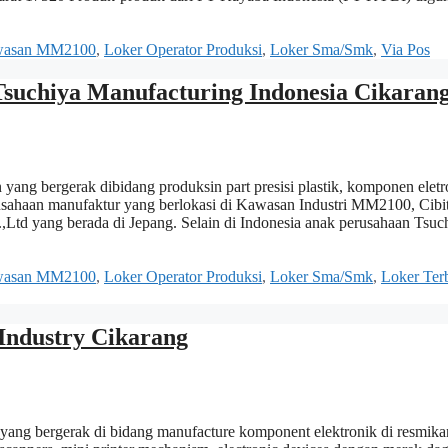
asan MM2100
,
Loker Operator Produksi
,
Loker Sma/Smk
,
Via Pos
uchiya Manufacturing Indonesia Cikaran
ang bergerak dibidang produksin part presisi plastik, komponen eletr
rusahaan manufaktur yang berlokasi di Kawasan Industri MM2100, Cibi
,Ltd yang berada di Jepang. Selain di Indonesia anak perusahaan Tsuc
asan MM2100
,
Loker Operator Produksi
,
Loker Sma/Smk
,
Loker Ter
Industry Cikarang
yang bergerak di bidang manufacture komponent elektronik di resmika