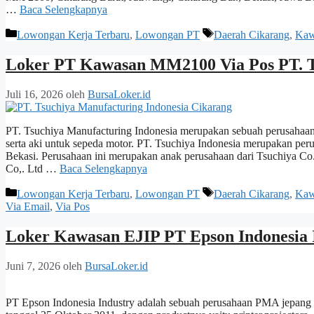
…
Baca Selengkapnya
Kategori
Tag
Lowongan Kerja Terbaru
,
Lowongan PT
Daerah Cikarang
,
Kaw
Loker PT Kawasan MM2100 Via Pos PT. Ts
Juli 16, 2026
oleh
BursaLoker.id
PT. Tsuchiya Manufacturing Indonesia merupakan sebuah perusahaan y
serta aki untuk sepeda motor. PT. Tsuchiya Indonesia merupakan pe
Bekasi. Perusahaan ini merupakan anak perusahaan dari Tsuchiya Co.
Co,. Ltd …
Baca Selengkapnya
Kategori
Tag
Lowongan Kerja Terbaru
,
Lowongan PT
Daerah Cikarang
,
Kaw
Via Email
,
Via Pos
Loker Kawasan EJIP PT Epson Indonesia 
Juni 7, 2026
oleh
BursaLoker.id
PT Epson Indonesia Industry adalah sebuah perusahaan PMA jepang 