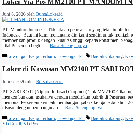
Loker Via Pos MM2100 PT MANDOM IN
Juni 6, 2026
oleh
BursaLoker.id
PT Mandom Indonesia Tbk adalah perusahaan yang telah tumbuh dan
Indonesia. Saat ini kami menantang diri kami sendiri untuk menjadi p
memberikan produk dengan kualitas tinggi kepada konsumen. Seba
nilai Perseroan begitu …
Baca Selengkapnya
Kategori
Tag
Lowongan Kerja Terbaru
,
Lowongan PT
Daerah Cikarang
,
Kaw
Loker di Kawasan MM2100 PT SARI ROTI 
Juni 6, 2026
oleh
BursaLoker.id
PT. SARI ROTI (Nippon Indosari Corpindo) Tbk MM2100 Cikarang 
mengembangkan usahanya dengan mendirikan pabrik di Pasuruan pada
membuat Perseroan kembali membangun pabrik ketiga pada tahun 200
disusul dengan pembangunan …
Baca Selengkapnya
Kategori
Tag
Lowongan Kerja Terbaru
,
Lowongan PT
Daerah Cikarang
,
Kaw
Via Email
,
Via Pos