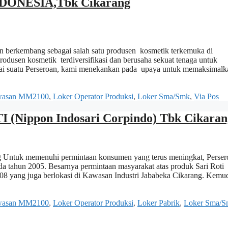
DONESIA,Tbk Cikarang
 berkembang sebagai salah satu produsen kosmetik terkemuka di
rodusen kosmetik terdiversifikasi dan berusaha sekuat tenaga untuk
gai suatu Perseroan, kami menekankan pada upaya untuk memaksimalk
asan MM2100
,
Loker Operator Produksi
,
Loker Sma/Smk
,
Via Pos
(Nippon Indosari Corpindo) Tbk Cikaran
Untuk memenuhi permintaan konsumen yang terus meningkat, Perser
 tahun 2005. Besarnya permintaan masyarakat atas produk Sari Roti
8 yang juga berlokasi di Kawasan Industri Jababeka Cikarang. Kemu
asan MM2100
,
Loker Operator Produksi
,
Loker Pabrik
,
Loker Sma/