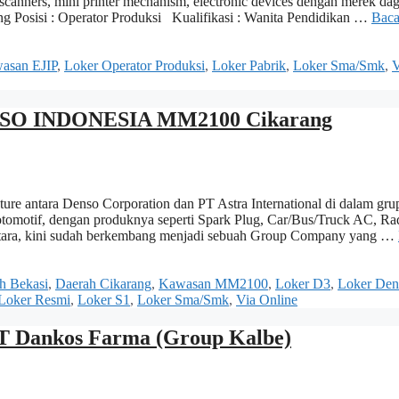
 scanners, mini printer mechanism, electronic devices dengan merek da
Posisi : Operator Produksi Kualifikasi : Wanita Pendidikan …
Bac
asan EJIP
,
Loker Operator Produksi
,
Loker Pabrik
,
Loker Sma/Smk
,
V
DENSO INDONESIA MM2100 Cikarang
ntara Denso Corporation dan PT Astra International di dalam gru
tomotif, dengan produknya seperti Spark Plug, Car/Bus/Truck AC, Rad
rta Utara, kini sudah berkembang menjadi sebuah Group Company yang …
h Bekasi
,
Daerah Cikarang
,
Kawasan MM2100
,
Loker D3
,
Loker Den
Loker Resmi
,
Loker S1
,
Loker Sma/Smk
,
Via Online
PT Dankos Farma (Group Kalbe)