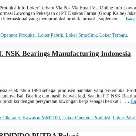
roduksi Info Loker Terbaru Via Pos,Via Email Via Online Info Lowo
ormasi Lowongan Pekerjaan di PT Dankos Farma (Group Kalbe) Jakar
 internasional yang memproduksi produk farmasi , suplemen, …
Baca
 Operator Produksi
,
Loker Pabrik
,
Loker Sma/Smk
,
Loker Terbaru
,
. NSK Bearings Manufacturing Indonesia
esia sejak tahun 1994 sebagai produsen bantalan yang terkemuka. Pro
taranya Ball Bearing dan masih banyak lagi. Saat ini PT. NSK Bearin
 produksi dengan persyaratan lowongan kerja sebagai berikut : …
Ba
h Cikarang
,
Kawasan MM2100
,
Loker Operator Produksi
,
Loker Pabri
ABININDO PUTRA Bekasi