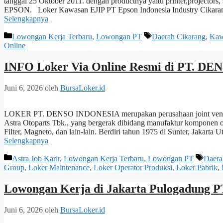
tanggal 25 Oktober 2011. dengan productnya yaitu printer,projectors,
EPSON. Loker Kawasan EJIP PT Epson Indonesia Industry Cikarang 
Selengkapnya
Kategori
Tag
Lowongan Kerja Terbaru
,
Lowongan PT
Daerah Cikarang
,
Kaw
Online
INFO Loker Via Online Resmi di PT. 
Juni 6, 2026
oleh
BursaLoker.id
LOKER PT. DENSO INDONESIA merupakan perusahaan joint venture a
Astra Otoparts Tbk., yang bergerak dibidang manufaktur komponen o
Filter, Magneto, dan lain-lain. Berdiri tahun 1975 di Sunter, Jaka
Selengkapnya
Kategori
Tag
Astra Job Karir
,
Lowongan Kerja Terbaru
,
Lowongan PT
Daera
Group
,
Loker Maintenance
,
Loker Operator Produksi
,
Loker Pabrik
,
Lowongan Kerja di Jakarta Pulogadung 
Juni 6, 2026
oleh
BursaLoker.id