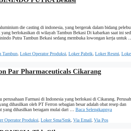
nium die casting di indonesia, yang bergerak dalam bidang pelebu
t yang berlokasikan di wilayah Tambun Bekasi Di kabarkan saat ini se
abinindo Putra Tambun Bekasi sedang membuka lowongan kerja untuk 
h Tambun
,
Loker Operator Produksi
,
Loker Pabrik
,
Loker Resmi
,
Loke
n Par Pharmaceuticals Cikarang
 perusahaan Farmasi di Indonesia yang berlokasi di Cikarang. Perusa
yang dihasilkan oleh PT Ferron sebagian besar adalah obat resep dan
at yang dihasilkan beragam mulai dari …
Baca Selengkapnya
er Operator Produksi
,
Loker Sma/Smk
,
Via Email
,
Via Pos