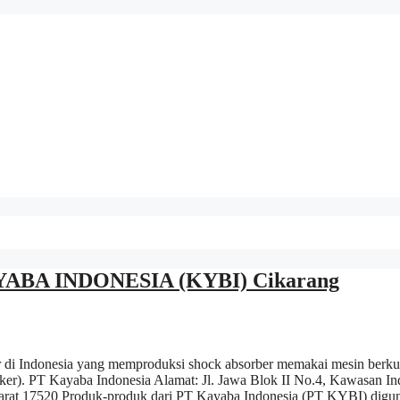
YABA INDONESIA (KYBI) Cikarang
 Indonesia yang memproduksi shock absorber memakai mesin berkua
er). PT Kayaba Indonesia Alamat: Jl. Jawa Blok II No.4, Kawasan Ind
Barat 17520 Produk-produk dari PT Kayaba Indonesia (PT KYBI) digu