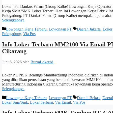
Loker | PT Dankos Farma (Group Kalbe) Lowongan Kerja Operator P
Kerja SMA/SMK Loker Terbaru Hari Ini Lowongan Kerja Pabrik Inf
Pulogadung. PT Dankos Farma (Group Kalbe) merupakan perusahaan
Selengkapnya
Kategori
Tag
Lowongan Kerja Terbaru
,
Lowongan PT
Daerah Jakarta
,
Loker
Pulogadung
,
Via Pos
Info Loker Terbaru MM2100 Via Email PT
Cikarang
Juni 6, 2026
oleh
BursaLoker.id
Loker PT. NSK Bearings Manufacturing Indonesia didirikan di Indon
yang dihasilkan perusahaan yang berada di kawasan MM2100 ini dian
Manufacturing Indonesia Cikarang membuka lowongan kerja operator
Selengkapnya
Kategori
Tag
Lowongan Kerja Terbaru
,
Lowongan PT
Daerah Bekasi
,
Daera
Loker Sma/Smk
,
Loker Terbaru
,
Via Email
,
Via Pos
Info Loker Terbaru SMK Tambun PT. C