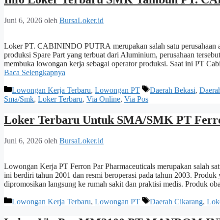
Juni 6, 2026
oleh
BursaLoker.id
Loker PT. CABININDO PUTRA merupakan salah satu perusahaan alumi
produksi Spare Part yang terbuat dari Aluminium, perusahaan tersebu
membuka lowongan kerja sebagai operator produksi. Saat ini PT C
Baca Selengkapnya
Kategori
Tag
Lowongan Kerja Terbaru
,
Lowongan PT
Daerah Bekasi
,
Daera
Sma/Smk
,
Loker Terbaru
,
Via Online
,
Via Pos
Loker Terbaru Untuk SMA/SMK PT Ferro
Juni 6, 2026
oleh
BursaLoker.id
Lowongan Kerja PT Ferron Par Pharmaceuticals merupakan salah satu
ini berdiri tahun 2001 dan resmi beroperasi pada tahun 2003. Produk 
dipromosikan langsung ke rumah sakit dan praktisi medis. Produk ob
Kategori
Tag
Lowongan Kerja Terbaru
,
Lowongan PT
Daerah Cikarang
,
Lok