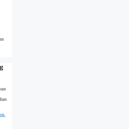
an
g
oan
dian
Smk
,