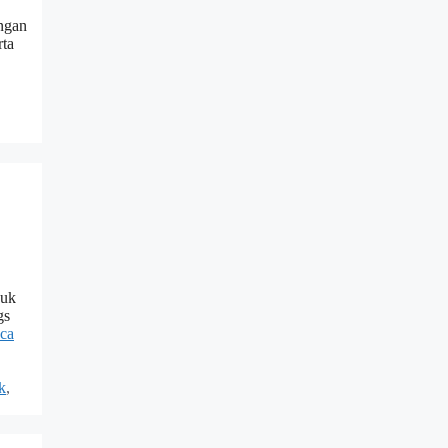
ngan
ta
duk
gs
ca
k
,