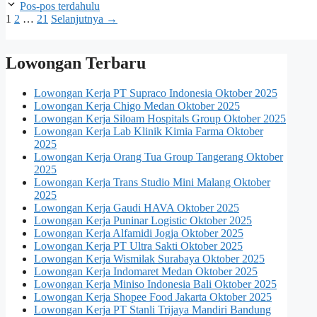
Pos-pos terdahulu
Halaman
Halaman
Halaman
1
2
…
21
Selanjutnya
→
Lowongan Terbaru
Lowongan Kerja PT Supraco Indonesia Oktober 2025
Lowongan Kerja Chigo Medan Oktober 2025
Lowongan Kerja Siloam Hospitals Group Oktober 2025
Lowongan Kerja Lab Klinik Kimia Farma Oktober
2025
Lowongan Kerja Orang Tua Group Tangerang Oktober
2025
Lowongan Kerja Trans Studio Mini Malang Oktober
2025
Lowongan Kerja Gaudi HAVA Oktober 2025
Lowongan Kerja Puninar Logistic Oktober 2025
Lowongan Kerja Alfamidi Jogja Oktober 2025
Lowongan Kerja PT Ultra Sakti Oktober 2025
Lowongan Kerja Wismilak Surabaya Oktober 2025
Lowongan Kerja Indomaret Medan Oktober 2025
Lowongan Kerja Miniso Indonesia Bali Oktober 2025
Lowongan Kerja Shopee Food Jakarta Oktober 2025
Lowongan Kerja PT Stanli Trijaya Mandiri Bandung