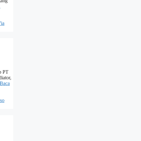
gang
a
ia
p PT
iator,
Baca
so