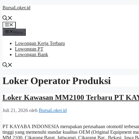
Langsung
BursaLoker.id
ke
isi
Menu
Menu
Lowongan Kerja Terbaru
Lowongan PT
Lowongan Bank
Loker Operator Produksi
Loker Kawasan MM2100 Terbaru PT KA
Juli 21, 2026
oleh
BursaLoker.id
PT KAYABA INDONESIA merupakan perusahaan otomotif terbesar di
tinggi yang memenuhi standar kualitas OEM (Original Equipment mak
MM 2100, Cikarang Barat, Jatiwangi, Cikarang Bar., Bekasi, Jawa 