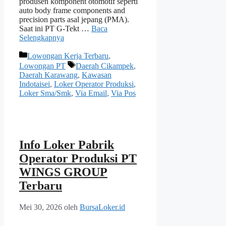
produsen komponent otomotif seperti
auto body frame components and
precision parts asal jepang (PMA).
Saat ini PT G-Tekt …
Baca
Selengkapnya
Kategori
Lowongan Kerja Terbaru
,
Tag
Lowongan PT
Daerah Cikampek
,
Daerah Karawang
,
Kawasan
Indotaisei
,
Loker Operator Produksi
,
Loker Sma/Smk
,
Via Email
,
Via Pos
Info Loker Pabrik
Operator Produksi PT
WINGS GROUP
Terbaru
Mei 30, 2026
oleh
BursaLoker.id