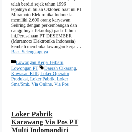
telah berdiri sejak tahun 1996
tepatnya di bulan Oktober. Saat ini PT
Muramoto Elektronika Indonesia
memiliki 2.600 orang karyawan.
Seiiring dengan perkembangan dan
canggihnya Teknologi pada Tahun
ini,Perusahaan PT DESEMBER
(Muramoto Elektronika Indonesia)
kembali membuka lowongan kerja …
Baca Selengkapnya
Kategori
Lowongan Kerja Terbaru
,
Tag
Lowongan PT
Daerah Cikarang
,
Kawasan EJIP
,
Loker Operator
Produksi
,
Loker Pabrik
,
Loker
Sma/Smk
,
Via Online
,
Via Pos
Loker Pabrik
Karawang Via Pos PT
Multi Indomandiri