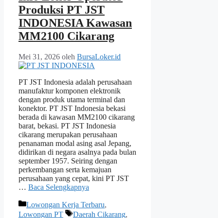
Produksi PT JST
INDONESIA Kawasan
MM2100 Cikarang
Mei 31, 2026
oleh
BursaLoker.id
PT JST Indonesia adalah perusahaan
manufaktur komponen elektronik
dengan produk utama terminal dan
konektor. PT JST Indonesia bekasi
berada di kawasan MM2100 cikarang
barat, bekasi. PT JST Indonesia
cikarang merupakan perusahaan
penanaman modal asing asal Jepang,
didirikan di negara asalnya pada bulan
september 1957. Seiring dengan
perkembangan serta kemajuan
perusahaan yang cepat, kini PT JST
…
Baca Selengkapnya
Kategori
Lowongan Kerja Terbaru
,
Tag
Lowongan PT
Daerah Cikarang
,