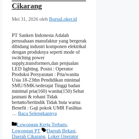
Cikarang
Mei 31, 2026
oleh
BursaLoker.id
PT Sanken Indonesia Adalah
perusahaan manufaktur yang bergerak
dibidang industri komponen elektrikal
dengan produknya seperti mode of
switching power
supply,transformers,dan penjualan
LED lighting. Posisi : Operator
Produksi Persyaratan : Pria/wanita
Usia 18-23thn Pendidikan minimal
SMU/SMK/sederajat Tinggi badan
minimal pria(160) wanita(150) Sehat
jasmani & rohani Tidak
bertatto/bertindik Tidak buta warna
Benefit : Gaji pokok UMR Fasilitas
…
Baca Selengkapnya
Kategori
Lowongan Kerja Terbaru
,
Tag
Lowongan PT
Daerah Bekasi
,
Daerah Cikarang
,
Loker Operator