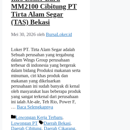
MM2100 Cibitung PT
Tirta Alam Segar
(TAS) Bekasi
Mei 30, 2026
oleh
BursaLoker.id
Loker PT. Tirta Alam Segar adalah
Sebuah perusahan yang tergabung
dalam Wings Group perusahaan
terbesar di indonesia yang bergerak
dalam bidang Produksi makanan serta
minuman, ciri khas produk dan
makanan yang dikeluarkan
perusahaan ini sudah banyak di kenal
oleh masyarakat luas beberapa produk
yang sangat terkenal dari perusahaan
ini ialah Ale-ale, Teh Rio, Power F,
…
Baca Selengkapnya
Kategori
Lowongan Kerja Terbaru
,
Tag
Lowongan PT
Daerah Bekasi
,
Daerah Cibitung
,
Daerah Cikarang
,