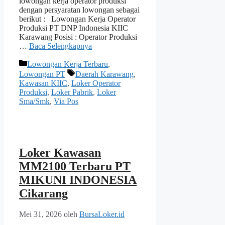
lowongan kerja operator produksi
dengan persyaratan lowongan sebagai
berikut : Lowongan Kerja Operator
Produksi PT DNP Indonesia KIIC
Karawang Posisi : Operator Produksi
…
Baca Selengkapnya
Kategori
Lowongan Kerja Terbaru
,
Tag
Lowongan PT
Daerah Karawang
,
Kawasan KIIC
,
Loker Operator
Produksi
,
Loker Pabrik
,
Loker
Sma/Smk
,
Via Pos
Loker Kawasan
MM2100 Terbaru PT
MIKUNI INDONESIA
Cikarang
Mei 31, 2026
oleh
BursaLoker.id