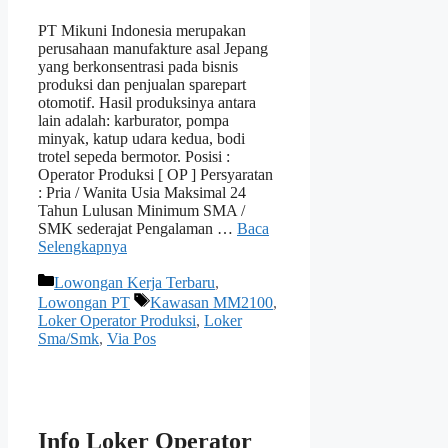
PT Mikuni Indonesia merupakan
perusahaan manufakture asal Jepang
yang berkonsentrasi pada bisnis
produksi dan penjualan sparepart
otomotif. Hasil produksinya antara
lain adalah: karburator, pompa
minyak, katup udara kedua, bodi
trotel sepeda bermotor. Posisi :
Operator Produksi [ OP ] Persyaratan
: Pria / Wanita Usia Maksimal 24
Tahun Lulusan Minimum SMA /
SMK sederajat Pengalaman …
Baca
Selengkapnya
Kategori
Lowongan Kerja Terbaru
,
Tag
Lowongan PT
Kawasan MM2100
,
Loker Operator Produksi
,
Loker
Sma/Smk
,
Via Pos
Info Loker Operator