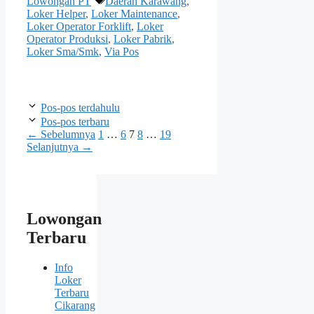
Lowongan PT
Daerah Karawang
,
Loker Helper
,
Loker Maintenance
,
Loker Operator Forklift
,
Loker
Operator Produksi
,
Loker Pabrik
,
Loker Sma/Smk
,
Via Pos
Pos-pos terdahulu
Pos-pos terbaru
Halaman
Halaman
Halaman
Halaman
Halaman
←
Sebelumnya
1
…
6
7
8
…
19
Selanjutnya
→
Lowongan
Terbaru
Info
Loker
Terbaru
Cikarang