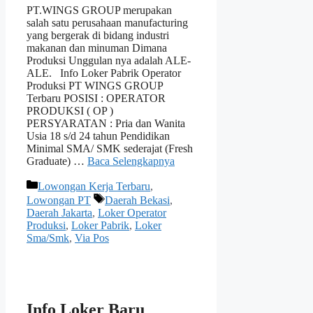
PT.WINGS GROUP merupakan
salah satu perusahaan manufacturing
yang bergerak di bidang industri
makanan dan minuman Dimana
Produksi Unggulan nya adalah ALE-
ALE. Info Loker Pabrik Operator
Produksi PT WINGS GROUP
Terbaru POSISI : OPERATOR
PRODUKSI ( OP )
PERSYARATAN : Pria dan Wanita
Usia 18 s/d 24 tahun Pendidikan
Minimal SMA/ SMK sederajat (Fresh
Graduate) …
Baca Selengkapnya
Kategori
Lowongan Kerja Terbaru
,
Tag
Lowongan PT
Daerah Bekasi
,
Daerah Jakarta
,
Loker Operator
Produksi
,
Loker Pabrik
,
Loker
Sma/Smk
,
Via Pos
Info Loker Baru