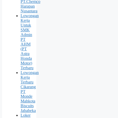
PT.Chemco
Harapan
Nusantara
Lowongan
Kerja
Untuk
SMK
Admin
PT
AHM
(PT
Astra
Honda
Motor)
Terbaru
Lowongan
Kerja
Terbaru
Cikarang
PT
Monde
Mahkota
Biscuits
Jababeka
Loker