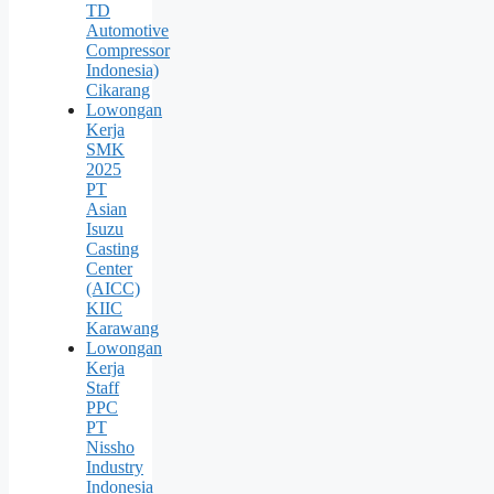
TD
Automotive
Compressor
Indonesia)
Cikarang
Lowongan
Kerja
SMK
2025
PT
Asian
Isuzu
Casting
Center
(AICC)
KIIC
Karawang
Lowongan
Kerja
Staff
PPC
PT
Nissho
Industry
Indonesia