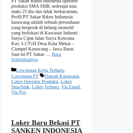
PT Sakae Riken Indonesia operator
produksi SMA SMK sederajat usia
maks 25 thn dan tidak berkacamata.
Profil PT Sakae Riken Indonesia
karawang adalah sebuah perusahaan
yang bergerak di bidang otomotif
yang berlokasi di Kawasan Industri
Surya Cipta Jalan Surya Kencana
Kav. I-17GH Desa Kuta Mekar –
Ciampel Karawang – Jawa Barat.
Saat ini PT Sakae …
Baca
Selengkapnya
Kategori
Lowongan Kerja Terbaru
,
Tag
Lowongan PT
Daerah Karawang
,
Loker Operator Produksi
,
Loker
Sma/Smk
,
Loker Terbaru
,
Via Email
,
Via Pos
Loker Baru Bekasi PT
SANKEN INDONESIA