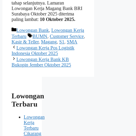
tahap selanjutnya. Lamaran
Lowongan Kerja Magang Bank BRI
Surabaya Oktober 2025 diterima
paling lambat:
10 Oktober 2025.
Kategori
Lowongan Bank
,
Lowongan Kerja
Tag
Terbaru
BUMN
,
Customer Service
,
Kasir & Teller
,
Magang
,
S1
,
SMA
Lowongan Kerja Pos Logistik
Indonesia Oktober 2025
Lowongan Kerja Bank KB
Bukopin Jember Oktober 2025
Lowongan
Terbaru
Lowongan
Kerja
Terbaru
Cikarang