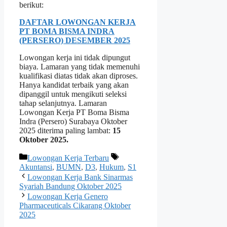
berikut:
DAFTAR LOWONGAN KERJA
PT BOMA BISMA INDRA
(PERSERO) DESEMBER 2025
Lowongan kerja ini tidak dipungut
biaya. Lamaran yang tidak memenuhi
kualifikasi diatas tidak akan diproses.
Hanya kandidat terbaik yang akan
dipanggil untuk mengikuti seleksi
tahap selanjutnya. Lamaran
Lowongan Kerja PT Boma Bisma
Indra (Persero) Surabaya Oktober
2025 diterima paling lambat:
15
Oktober 2025.
Kategori
Tag
Lowongan Kerja Terbaru
Akuntansi
,
BUMN
,
D3
,
Hukum
,
S1
Lowongan Kerja Bank Sinarmas
Syariah Bandung Oktober 2025
Lowongan Kerja Genero
Pharmaceuticals Cikarang Oktober
2025