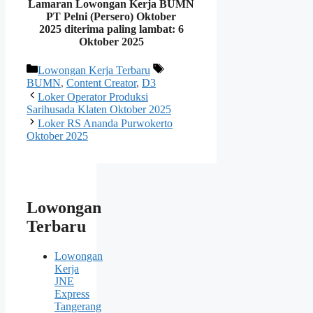
Lamaran Lowongan Kerja BUMN
PT Pelni (Persero) Oktober
2025 diterima paling lambat: 6
Oktober 2025
Kategori
Tag
Lowongan Kerja Terbaru
BUMN
,
Content Creator
,
D3
Loker Operator Produksi
Sarihusada Klaten Oktober 2025
Loker RS Ananda Purwokerto
Oktober 2025
Lowongan
Terbaru
Lowongan
Kerja
JNE
Express
Tangerang