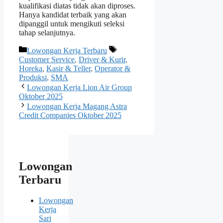
kualifikasi diatas tidak akan diproses.
Hanya kandidat terbaik yang akan
dipanggil untuk mengikuti seleksi
tahap selanjutnya.
Kategori
Tag
Lowongan Kerja Terbaru
Customer Service
,
Driver & Kurir
,
Horeka
,
Kasir & Teller
,
Operator &
Produksi
,
SMA
Lowongan Kerja Lion Air Group
Oktober 2025
Lowongan Kerja Magang Astra
Credit Companies Oktober 2025
Lowongan
Terbaru
Lowongan
Kerja
Sari