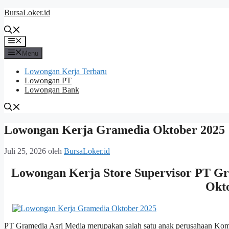
Langsung
BursaLoker.id
ke
isi
Menu
Menu
Lowongan Kerja Terbaru
Lowongan PT
Lowongan Bank
Lowongan Kerja Gramedia Oktober 2025
Juli 25, 2026
oleh
BursaLoker.id
Lowongan Kerja Store Supervisor PT Gr
Okt
PT Gramedia Asri Media merupakan salah satu anak perusahaan Komp