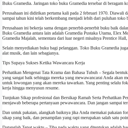
Buku Gramedia. Jaringan toko buku Gramedia tersebar di beragam kot
Perusahaan ini didirikan pertama kali pada 2 februari 1970. Diawali d
sampai tahun kini telah berkembang menjadi lebih dari puluhan toko b
Perusahaan ini bekerja sama dengan penerbit-penerbit buku baik dal
Buku Gramedia antara lain adalah Gramedia Pustaka Utama, Elex M
Gramedia Majalah, sementara dari luar negeri misalnya Prentice Hall
Selain menyediakan buku bagi pelanggan. Toko Buku Gramedia juga me
alat musik, dan lain sebagianya.
Tips Supaya Sukses Ketika Wawancara Kerja
Perhatikan Mengenai Tata Krama dan Bahasa Tubuh – Segala bentuk b
yang sangat baik sehingga mereka yang mewawancarai Anda akan mer
untuk lowongan yang akan mereka tawarkan. Yang penting selalu fok
kerja hingga menyusun resume.
Tunjukan Sikap profesional dan Bersikap Ramah Serta Perhatikan Pen
menjawab beberapa pertanyaan pewawancara. Dan jangan sampai terde
Dan untuk pakaian, alangkah baiknya jika Anda memakai pakaian form
sikap yang baik, dan penampilan yang rapi merupakan salah satu po
Datanglah Tepat waktu – Tiba pada waktu yang ditentukan adalah ba