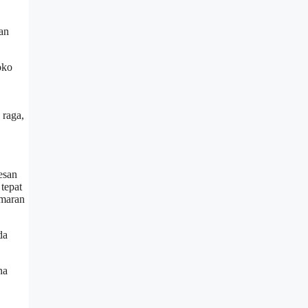
dan
oko
 raga,
esan
tepat
amaran
da
na