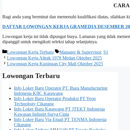
CARA
Bagi anda yang berminat dan memenuhi kualifikasi diatas, silahkan 
DAFTAR LOWONGAN KERJA GRAMEDIA DESEMBER 20
Lowongan kerja ini tidak dipungut biaya. Lamaran yang tidak memenuh
dipanggil untuk mengikuti seleksi tahap selanjutnya.
Kategori
Tag
Lowongan Kerja Terbaru
Manager & Supervisor
,
S1
Lowongan Kerja Altrak 1978 Medan Oktober 2025
Lowongan Kerja Kuningan City Mall Oktober 2025
Lowongan Terbaru
Info Loker Baru Operator PT. Ihara Manufacturing
Indonesia KIIC Karawang
Info Loker Baru Operator Produksi PT Yeon
Technology Cikarang
Info Loker Baru Karawang PT JTEKT Indonesia
Kawasan Industri Surya Cipta
Info Loker Baru Via Email PT TENMA Indonesia
Cikarang
Info Loker Terbaru MM2100 PT.Toyota Boshoku