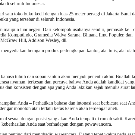
a di seluruh Indonesia.
ari satu toko buku kecil dengan luas 25 meter persegi di Jakarta Barat 
uku yang tersebar di seluruh Indonesia.
am maupun luar negeri. Dari kelompok usahanya sendiri, pemasok ke T
edia Komputindo, Gramedia Widya Sarana, Bhuana Ilmu Populer, dan
, McGraw Hill, Addison Wesley, dll.
nyediakan beragam produk perlengkapan kantor, alat tulis, alat olah
ahasa tubuh dan sopan santun akan menjadi penentu akhir. Buatlah k
asa nyaman, terkesan dan percaya bahwa Anda adalah kandidat yang 
us dan konsisten dengan apa yang Anda lakukan sejak menulis surat l
ampilan Anda – Perhatikan bahasa dan intonasi saat berbicara saat An
ngar monoton atau terlalu keras karena akan terdengar aneh.
al sesuai dengan posisi yang akan Anda tempati di rumah sakit. Kare
in keberhasilan Anda saat berhadapan dengan pewawancara.
gian penting dari menghadiri wawancara. Datang tepat waktu pada saat