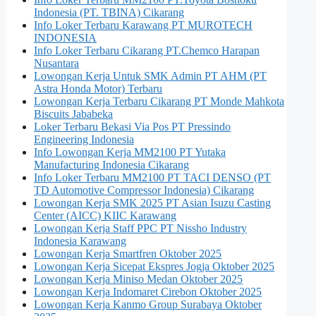
Indonesia (PT. TBINA) Cikarang
Info Loker Terbaru Karawang PT MUROTECH
INDONESIA
Info Loker Terbaru Cikarang PT.Chemco Harapan
Nusantara
Lowongan Kerja Untuk SMK Admin PT AHM (PT
Astra Honda Motor) Terbaru
Lowongan Kerja Terbaru Cikarang PT Monde Mahkota
Biscuits Jababeka
Loker Terbaru Bekasi Via Pos PT Pressindo
Engineering Indonesia
Info Lowongan Kerja MM2100 PT Yutaka
Manufacturing Indonesia Cikarang
Info Loker Terbaru MM2100 PT TACI DENSO (PT
TD Automotive Compressor Indonesia) Cikarang
Lowongan Kerja SMK 2025 PT Asian Isuzu Casting
Center (AICC) KIIC Karawang
Lowongan Kerja Staff PPC PT Nissho Industry
Indonesia Karawang
Lowongan Kerja Smartfren Oktober 2025
Lowongan Kerja Sicepat Ekspres Jogja Oktober 2025
Lowongan Kerja Miniso Medan Oktober 2025
Lowongan Kerja Indomaret Cirebon Oktober 2025
Lowongan Kerja Kanmo Group Surabaya Oktober